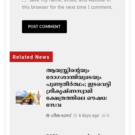
Save my name, email, and website in
this browser for the next time I comment.
Related News
ആയുസ്സിന്റെയും
രോഗശാന്തിയുടെയും
പുണ്യതീർത്ഥം; ഇടവെട്ടി
ശ്രീകൃഷ്ണസ്വാമി
ക്ഷേത്രത്തിലെ ഔഷധ
സേവ
ഗീത ദാസ്‌
6 days ago
0