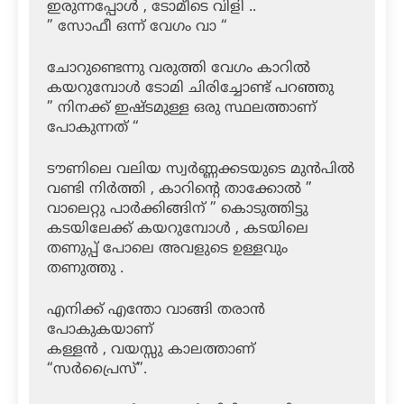
ഇരുന്നപ്പോൾ , ടോമീടെ വിളി ..
” സോഫീ ഒന്ന് വേഗം വാ “
ചോറുണ്ടെന്നു വരുത്തി വേഗം കാറിൽ
കയറുമ്പോൾ ടോമി ചിരിച്ചോണ്ട് പറഞ്ഞു
” നിനക്ക് ഇഷ്ടമുള്ള ഒരു സ്ഥലത്താണ്
പോകുന്നത് “
ടൗണിലെ വലിയ സ്വർണ്ണക്കടയുടെ മുൻപിൽ
വണ്ടി നിർത്തി , കാറിന്റെ താക്കോൽ ”
വാലെറ്റു പാർക്കിങ്ങിന് ” കൊടുത്തിട്ടു
കടയിലേക്ക് കയറുമ്പോൾ , കടയിലെ
തണുപ്പ് പോലെ അവളുടെ ഉള്ളവും
തണുത്തു .
എനിക്ക് എന്തോ വാങ്ങി തരാൻ
പോകുകയാണ്
കള്ളൻ , വയസ്സു കാലത്താണ്
“സർപ്രൈസ്”.