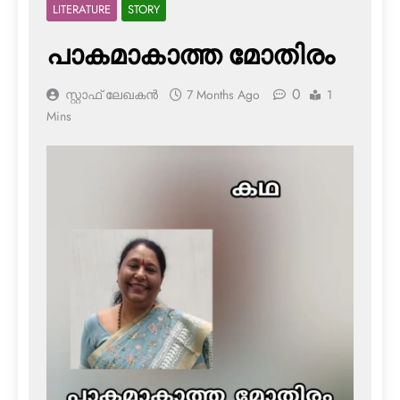
LITERATURE
STORY
പാകമാകാത്ത മോതിരം
0
സ്റ്റാഫ് ലേഖകൻ
7 Months Ago
1
Mins