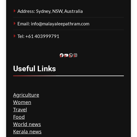
ഗീത ദാസ്‌
1 week ago
0
Address: Sydney, NSW, Australia
Email: info@malayaleepathram.com
Tel: +61 403999791
Facebook
YouTube
WhatsApp
Instagram
Useful
Links
Agriculture
Women
Travel
Food
World news
Kerala news