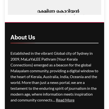
ദക്ഷിണ കൊറിയൻ
പേടകം പകർത്തിയത്
അപൂർവ ദൃശ്യം;
ചന്ദ്രോപരിതലത്തിൽ
റോക്കറ്റ് ഭാഗം പതിഞ്ഞ്
About
Us
വൻ ഗർത്തം
മെഹ്റു ഇസ്മായില്‍
3 minutes
Established in the vibrant Global city of Sydney in
ago
0
2009, MaLaYaLEE Pathram (Your Kerala
Connections) emerged as a beacon for the global
റൊണാൾഡോ–ജോർജിന
വിവാഹം നാളെ?
Malayalam community, providing a digital window to
ഔദ്യോഗിക
the heart of Kerala, Australia, India, Oceania and the
സ്ഥിരീകരണമില്ല
world. More than just a news portal, we are a
testament to the enduring spirit of journalism in the
മെഹ്റു ഇസ്മായില്‍
6 minutes
modern age, where information meets inspiration
ago
0
and community connects....
Read More