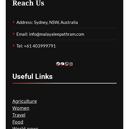
Reach Us
ഫിഫയ്ക്ക് പിഴവ്
പറ്റിയെന്ന് സെക്രട്ടറി
Address: Sydney, NSW, Australia
ജനറൽ;
ഇൻഫാന്റീനോയ്ക്ക്
Email: info@malayaleepathram.com
പിന്തുണ ആവർത്തിച്ച്
ഭരണസമിതി
Tel: +61 403999791
മെഹ്റു ഇസ്മായില്‍
11 minutes
ago
0
Facebook
YouTube
WhatsApp
Instagram
Useful
Links
Agriculture
Women
Travel
Food