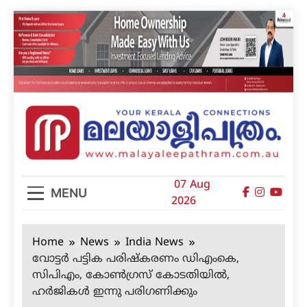
Skip
to
content
മലയാളിപത്രം
07 Aug
MENU
2026
Home
News
India News
വോട്ടര്‍ പട്ടിക പരിഷ്‌കരണം ഡിഎംകെ,
സിപിഎം, കോണ്‍ഗ്രസ് കോടതിയില്‍,
ഹര്‍ജികള്‍ ഇന്നു പരിഗണിക്കും