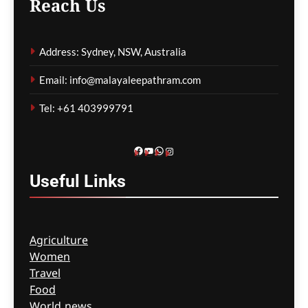
Reach Us
ഗീത ദാസ്‌
3 hours ago
0
Address: Sydney, NSW, Australia
കോവിഡ് ബാധിച്ച് 50
Email: info@malayaleepathram.com
വയോധികർ മരിച്ച
സംഭവം; മെൽബൺ സെന്റ്
Tel: +61 403999791
ബേസിൽസ് അധികൃതർ
കൊറോണിയൽ
ഇൻക്വസ്റ്റിൽ ഹാജരായി
Facebook
YouTube
WhatsApp
Instagram
ഗീത ദാസ്‌
3 hours ago
0
Useful
Links
Agriculture
Women
Travel
Food
World news