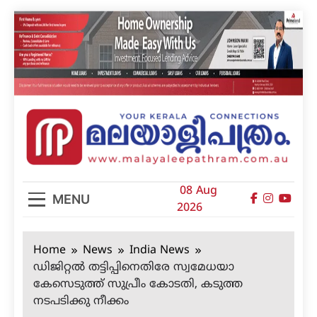
Skip
to
content
മലയാളിപത്രം
08 Aug
MENU
2026
Home
News
India News
ഡിജിറ്റല്‍ തട്ടിപ്പിനെതിരേ സ്വമേധയാ
കേസെടുത്ത് സുപ്രീം കോടതി, കടുത്ത
നടപടിക്കു നീക്കം