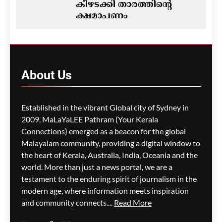
കീഴടക്കി താരത്തിന്റെ
ക്ഷമാപണം
ഗീത ദാസ്‌
3 hours ago
0
ഓസ്‌ട്രേലിയയിൽ ഭവന
പ്രതിസന്ധിയും വിസ നിയമ
About
Us
മാറ്റങ്ങളും; ലേബർ
സർക്കാരിനെതിരെ
പ്രതിപക്ഷം,
Established in the vibrant Global city of Sydney in
പ്രവാസികളിൽ ആശങ്ക
2009, MaLaYaLEE Pathram (Your Kerala
ഗീത ദാസ്‌
3 hours ago
0
Connections) emerged as a beacon for the global
Malayalam community, providing a digital window to
the heart of Kerala, Australia, India, Oceania and the
ജീവനക്കാരുടെ ക്ഷാമം –
world. More than just a news portal, we are a
സിഡ്നി
testament to the enduring spirit of journalism in the
വിമാനത്താവളത്തിൽ
modern age, where information meets inspiration
നൂറിലധികം സർവീസുകൾ
and community connects....
Read More
വൈകി