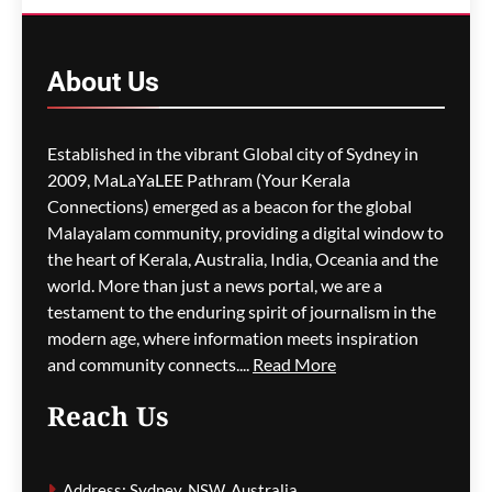
നൂറ്റാണ്ടുകൾ പഴക്കമുള്ള
റോമൻ കപ്പലിന്റെ
തിരുശേഷിപ്പ് കണ്ടെത്തി;
About
Us
കൂടെ അപൂർവ
മൺഭരണികളും ഭീമൻ
സമുദ്രാന്തര അഗ്നിപർവത
Established in the vibrant Global city of Sydney in
ഗർത്തവും
2009, MaLaYaLEE Pathram (Your Kerala
ഗീത ദാസ്‌
10 minutes ago
0
Connections) emerged as a beacon for the global
Malayalam community, providing a digital window to
ജർമനിയിൽ
the heart of Kerala, Australia, India, Oceania and the
ടണലിനുള്ളിലെ ട്രെയിൻ
world. More than just a news portal, we are a
തീപിടുത്ത മോക്ക് ഡ്രിൽ
testament to the enduring spirit of journalism in the
വൻ പരാജയം; രക്ഷാ
modern age, where information meets inspiration
സേനയെത്തിയത് രണ്ട്
and community connects....
Read More
മണിക്കൂറിന് ശേഷം
ഗീത ദാസ്‌
12 minutes ago
Reach Us
0
വേൾഡ് മലയാളി
Address: Sydney, NSW, Australia