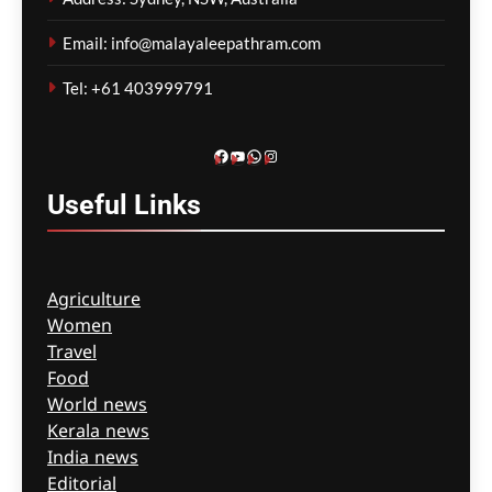
കൗൺസിൽ നഴ്‌സിംഗ്
Email: info@malayaleepathram.com
സ്‌കോളർഷിപ്പ് വിതരണം
ഓഗസ്റ്റ് 22-ന്
Tel: +61 403999791
എറണാകുളത്ത്; 100
വിദ്യാർത്ഥികൾക്ക് ഒരു
ലക്ഷം രൂപ വീതം സഹായം
Facebook
YouTube
WhatsApp
Instagram
ഗീത ദാസ്‌
15 minutes ago
0
Useful
Links
Agriculture
Women
Travel
Food
World news
Kerala news
India news
Editorial