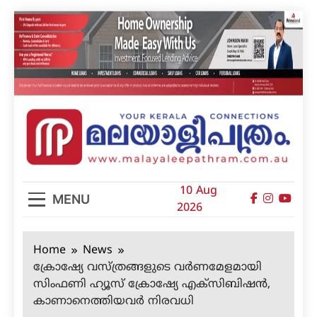
Skip
to
content
മലയാളിപത്രം
10 Aug
MENU
2026
Home
News
ക്രോഷ്യേ വസ്ത്രങ്ങളുടെ വര്‍ണമേളമായി
സിംഫണി ഹ്യൂസ് ക്രോഷ്യേ എക്‌സിബിഷന്‍,
കാണാനെത്തിയവര്‍ നിരവധി