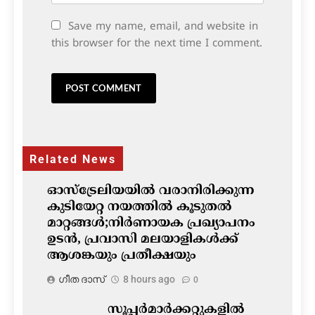
Save my name, email, and website in
this browser for the next time I comment.
Related News
ഓസ്‌ട്രേലിയയിൽ വരാനിരിക്കുന്ന
കുടിയേറ്റ നയത്തിൽ കൂടുതൽ
മാറ്റങ്ങൾ;നിർണായക പ്രഖ്യാപനം
ഉടൻ, പ്രവാസി മലയാളികൾക്ക്
ആശങ്കയും പ്രതീക്ഷയും
ഗീത ദാസ്‌
8 hours ago
0
സൂപ്പർമാർക്കറ്റുകളിൽ