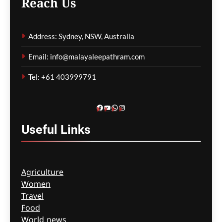
Reach Us
കാത്തിരിപ്പിനിടെ മരിച്ചത്
1,500-ലധികം
മാതാപിതാക്കൾ;
Address: Sydney, NSW, Australia
നടപടിക്രമങ്ങൾ
കർശനമാക്കാൻ സർക്കാർ
Email: info@malayaleepathram.com
ഗീത ദാസ്‌
8 hours ago
0
Tel: +61 403999791
Facebook
YouTube
WhatsApp
Instagram
Useful
Links
Agriculture
Women
Travel
Food
World news