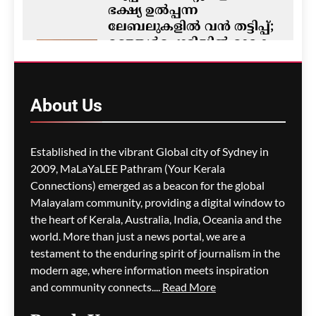
ഭക്ഷ്യ ഉൽപ്പന്ന
ലേബലുകളിൽ വൻ തട്ടിപ്പ്;
മഞ്ഞൾപ്പൊടിയിൽ മാരക
വിഷാംശമെന്ന്
കണ്ടെത്തൽ
ഗീത ദാസ്‌
8 hours ago
About
Us
0
M5 മോട്ടോർവേയിൽ
Established in the vibrant Global city of Sydney in
മാലിന്യ ട്രക്കിന് തീപിടിച്ചു;
2009, MaLaYaLEE Pathram (Your Kerala
കിലോമീറ്ററുകളോളം
Connections) emerged as a beacon for the global
ഗതാഗതക്കുരുക്ക്, മലയാളി
Malayalam community, providing a digital window to
യാത്രികരെയും ബാധിച്ചു
the heart of Kerala, Australia, India, Oceania and the
world. More than just a news portal, we are a
ഗീത ദാസ്‌
8 hours ago
0
testament to the enduring spirit of journalism in the
modern age, where information meets inspiration
and community connects....
Read More
പാരന്റ് വിസ ലഭിക്കാനുള്ള