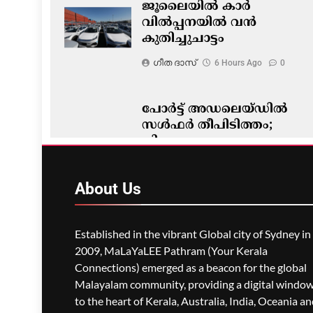
ജൂലൈയിൽ കാർ
വിൽപ്പനയിൽ വൻ
കുതിച്ചുചാട്ടം
ഗീത ദാസ്‌
6 Hours Ago
0
പോർട്ട് അഡലെയ്ഡിൽ
സൾഫർ തീപിടിത്തം;
വിഷപുക പടരുന്നു,
അടിയന്തര ഒഴിപ്പിക്കൽ
നിർദേശം
About
Us
ഗീത ദാസ്‌
6 Hours Ago
0
Established in the vibrant Global city of Sydney in
2009, MaLaYaLEE Pathram (Your Kerala
Connections) emerged as a beacon for the global
Malayalam community, providing a digital windo
to the heart of Kerala, Australia, India, Oceania a