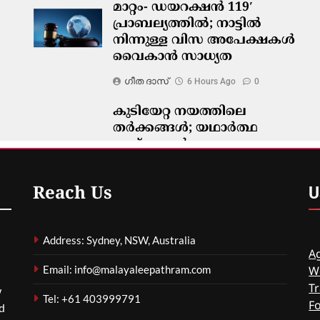
മാറ്റം- ഡയറക്ഷൻ 119′
പ്രാബല്യത്തിൽ; നാട്ടിൽ
നിന്നുള്ള വിസ അപേക്ഷകൾ
വൈകാൻ സാധ്യത
ഗീത ദാസ്‌
6 Hours Ago
0
കുടിയേറ്റ നയത്തിലെ
തർക്കങ്ങൾ; യഥാർത്ഥ
പ്രശ്നങ്ങൾ
മറച്ചുവെക്കപ്പെടുന്നുവെന്ന്
വിദഗ്ദ്ധർ
U
Reach Us
ഗീത ദാസ്‌
6 Hours Ago
0
Address: Sydney, NSW, Australia
Ag
Email: info@malayaleepathram.com
W
Tr
w
Tel: +61 403999791
F
nd