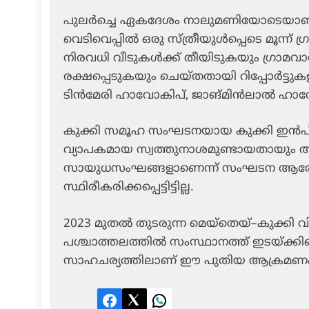
പുലർച്ചെ ഏകദേശം നാലുമണിയോടെയാണ് 
വെടിവെപ്പിൽ ഒരു സ്ത്രീയുൾപ്പെടെ മൂന്ന്
നിരവധി വീടുകൾക്ക് തീയിടുകയും ഗ്രാമവ
രക്ഷപ്പെടുകയും ചെയ്തതായി റിപ്പോർട്ടുക
ടിൻമേരി ഹാവോകിപ്, ജാങ്മിൻലാൽ ഹാവോകിപ
കുക്കി സമൂഹ സംഘടനയായ കുക്കി ഇൻപി മ
വ്യാപകമായ സ്വത്തുനാശമുണ്ടായതായും അറ
സായുധസംഘങ്ങളാണെന്ന് സംഘടന ആരോപി
സ്ഥിരീകരിക്കപ്പെട്ടിട്ടില്ല.
2023 മുതൽ തുടരുന്ന മെയ്തെയ്–കുക്കി 
പശ്ചാത്തലത്തിൽ സംസ്ഥാനത്ത് ഇടയ്ക്കിടെ 
സാഹചര്യത്തിലാണ് ഈ പുതിയ ആക്രമണം 
Facebook
Twitter
LinkedIn