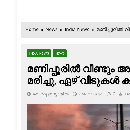
Home
News
India News
മണിപ്പൂരിൽ വീണ
INDIA NEWS
NEWS
മണിപ്പൂരിൽ വീണ്ടും അക
മരിച്ചു, ഏഴ് വീടുകൾ ക
0
മെഹ്റു ഇസ്മായില്‍
2 Months Ago
1 M