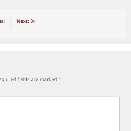
s:
Next:
equired fields are marked
*