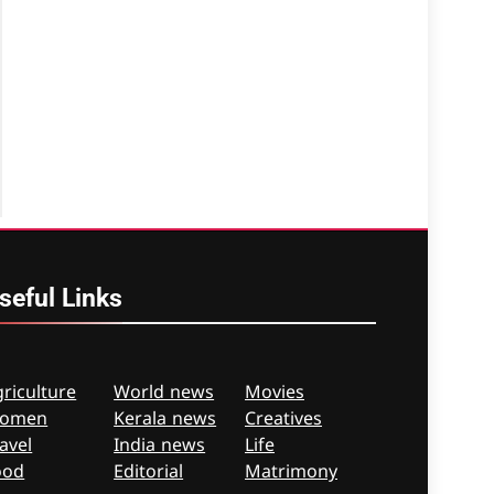
seful
Links
riculture
World news
Movies
omen
Kerala news
Creatives
avel
India news
Life
ood
Editorial
Matrimony