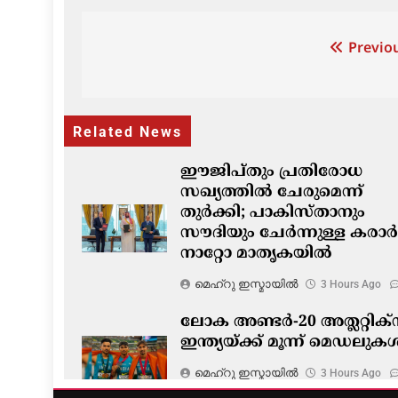
Post
Previou
navigation
Related News
ഈജിപ്തും പ്രതിരോധ
സഖ്യത്തിൽ ചേരുമെന്ന്
തുർക്കി; പാകിസ്താനും
സൗദിയും ചേർന്നുള്ള കരാർ
നാറ്റോ മാതൃകയിൽ
മെഹ്റു ഇസ്മായില്‍
3 Hours Ago
ലോക അണ്ടർ-20 അത്ലറ്റിക്സ
ഇന്ത്യയ്ക്ക് മൂന്ന് മെഡലുക
മെഹ്റു ഇസ്മായില്‍
3 Hours Ago