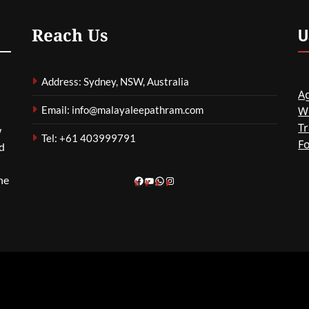
മെഹ്റു ഇസ്മായില്‍
3 Hours Ago
0
U
Reach Us
Address: Sydney, NSW, Australia
Ag
Email: info@malayaleepathram.com
W
Tr
w
Tel: +61 403999791
F
nd
he
Facebook
YouTube
WhatsApp
Instagram