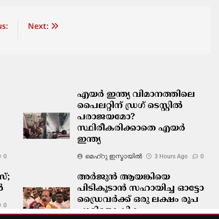
s:
Next:
എയർ ഇന്ത്യ വിമാനത്തിലെ
പൈലറ്റിന് ഡ്രഗ് ടെസ്റ്റിൽ
പരാജയമോ?
സ്ഥിരീകരിക്കാതെ എയർ
ഇന്ത്യ
മെഹ്റു ഇസ്മായില്‍
0
3 Hours Ago
0
്;
അർജുൻ ആയങ്കിയെ
ൾ
പിടികൂടാൻ സഹായിച്ച ഓട്ടോ
ഡ്രൈവർക്ക് ഒരു ലക്ഷം രൂപ
0
പാരിതോഷികം