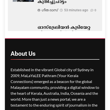
കുതിച്ചുചാട്ടം
ഗീത ദാസ്‌
53 minutes ago
0
ഓസ്‌ട്രേലിയൻ കുടിയേറ്റ
നിയമങ്ങളിൽ നിർണ്ണായക
മാറ്റം- ഡയറക്ഷൻ 119′
പ്രാബല്യത്തിൽ; നാട്ടിൽ
നിന്നുള്ള വിസ
About
Us
അപേക്ഷകൾ വൈകാൻ
സാധ്യത
Established in the vibrant Global city of Sydney in
ഗീത ദാസ്‌
58 minutes ago
0
2009, MaLaYaLEE Pathram (Your Kerala
Connections) emerged as a beacon for the global
പോർട്ട് അഡലെയ്ഡിൽ
സൾഫർ തീപിടിത്തം;
Malayalam community, providing a digital window to
വിഷപുക പടരുന്നു,
the heart of Kerala, Australia, India, Oceania and the
അടിയന്തര ഒഴിപ്പിക്കൽ
world. More than just a news portal, we are a
നിർദേശം
testament to the enduring spirit of journalism in the