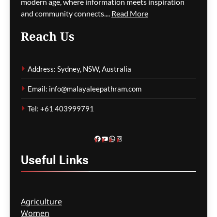
modern age, where information meets inspiration
ഗീത ദാസ്‌
1 hour ago
0
and community connects....
Read More
Reach Us
കുടിയേറ്റ നയത്തിലെ
തർക്കങ്ങൾ; യഥാർത്ഥ
Address: Sydney, NSW, Australia
പ്രശ്നങ്ങൾ
മറച്ചുവെക്കപ്പെടുന്നുവെന്ന്
Email: info@malayaleepathram.com
വിദഗ്ദ്ധർ
Tel: +61 403999791
ഗീത ദാസ്‌
1 hour ago
0
Facebook
YouTube
WhatsApp
Instagram
Useful
Links
Agriculture
Women