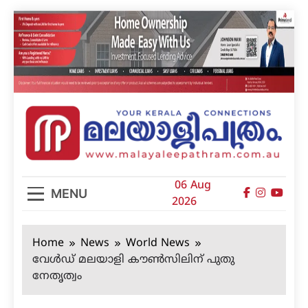
Skip
to
content
മലയാളിപത്രം
06 Aug
MENU
2026
Home
News
World News
വേൾഡ് മലയാളി കൗൺസിലിന് പുതു
നേതൃത്വം