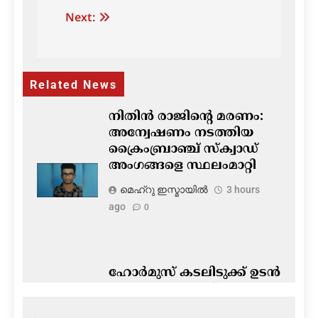
Post
Next:
navigation
Related News
നിതിൻ രാജിന്റെ മരണം:
അന്വേഷണം നടത്തിയ
ക്രൈംബ്രാഞ്ച് സ്ക്വാഡ്
അംഗങ്ങളെ സ്ഥലംമാറ്റി
മെഹ്റു ഇസ്മായില്‍
3 hours
ago
0
ഹോർമുസ് കടലിടുക്ക് ഉടൻ
തുറന്നേക്കുമെന്ന് സൂചന;
ചർച്ചകൾ