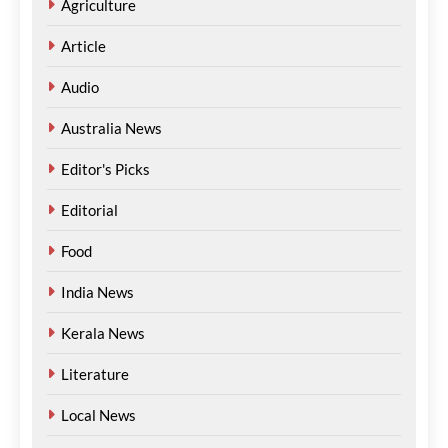
അന്തിമഘട്ടത്തിൽ
Agriculture
മെഹ്റു ഇസ്മായില്‍
3 hours
Article
ago
0
Audio
Australia News
പുനർജനി കേസ്:
Editor's Picks
ക്രമക്കേടില്ലെന്ന റിപ്പോർട്ട്
പിണറായി സർക്കാരിന്റെ
Editorial
കാലത്തുതന്നെയെന്ന്
വി.ഡി. സതീശൻ
Food
മെഹ്റു ഇസ്മായില്‍
4 hours
India News
ago
0
Kerala News
Literature
നദികളിലെയും
അണക്കെട്ടുകളിലെയും
Local News
മണലും എക്കലും
നീക്കംചെയ്യാൻ തീരുമാനം