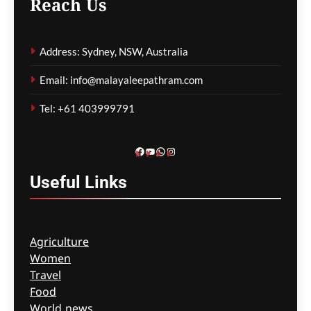
Reach Us
Address: Sydney, NSW, Australia
Email: info@malayaleepathram.com
Tel: +61 403999791
Facebook
YouTube
WhatsApp
Instagram
Useful
Links
Agriculture
Women
Travel
Food
World news