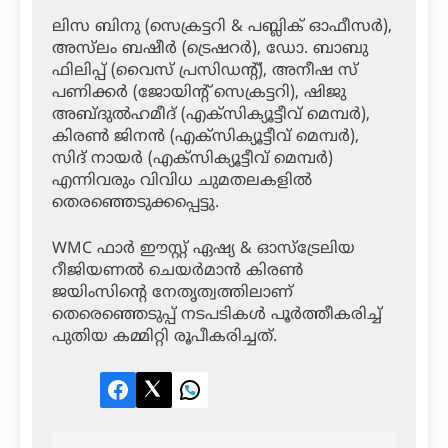
ലിസ ബിനു (സെക്രട്ടറി & പബ്ലിക് ഓഫീസർ),
അസ്‌ലം ബഷീർ (ട്രെഷറർ), ഡോ. ബാബു
ഫിലിപ്പ് (വൈസ് പ്രസിഡന്റ്), അനീഷ സ്
പണിക്കർ (ജോയിന്റ് സെക്രട്ടറി), ഷിജു
അബ്ദുൽഹമീദ് (എക്സിക്യൂട്ടീവ് മെമ്പർ),
കിരൺ ജിനൻ (എക്സിക്യൂട്ടീവ് മെമ്പർ),
സിദ് നായർ (എക്സിക്യൂട്ടീവ് മെമ്പർ)
എന്നിവരും വിവിധ ചുമതലകളിൽ
തെരഞ്ഞെടുക്കപ്പെട്ടു.
WMC ഫാർ ഈസ്റ്റ് ഏഷ്യ & ഓസ്ട്രേലിയ
റീജിയണൽ ചെയർമാൻ കിരൺ
ജയിംസിന്റെ നേതൃത്വത്തിലാണ്
തെരെഞ്ഞെടുപ്പ് നടപടികൾ പൂർത്തീകരിച്ച്
പുതിയ കമ്മിറ്റി രൂപീകരിച്ചത്.
Facebook
Twitter
LinkedIn