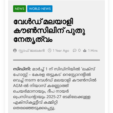
NEWS
WORLD NEWS
വേൾഡ് മലയാളി
കൗൺസിലിന് പുതു
നേതൃത്വം
0
സ്റ്റാഫ് ലേഖകൻ
1 Year Ago
1 Mins
സിഡ്‌നി:
മാർച്ച് 1 ന് സിഡ്‌നിയിൽ ‘ലക്സ്
ഹോസ്റ്റ് – കേരള തട്ടുകട’ റെസ്റ്റോറന്റിൽ
വെച്ച് നടന്ന വേൾഡ് മലയാളി കൗൺസിൽ
AGM-ൽ നിയാസ് കണ്ണോത്ത്
ചെയർമാനായും, ദീപ നായർ
പ്രെസിഡന്റായും 2025-27 ടേമിലേക്കുള്ള
എക്സിക്യൂട്ടീവ് കമ്മിറ്റി
തെരഞ്ഞെടുക്കപ്പെട്ടു.