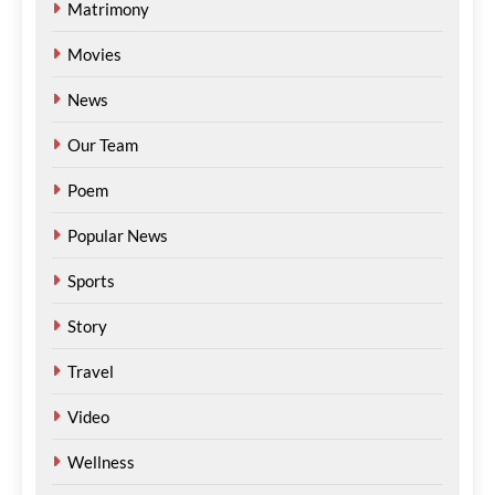
Matrimony
മെഹ്റു ഇസ്മായില്‍
4 hours
Movies
ago
0
News
Our Team
Poem
Popular News
Sports
Story
Travel
Video
Wellness