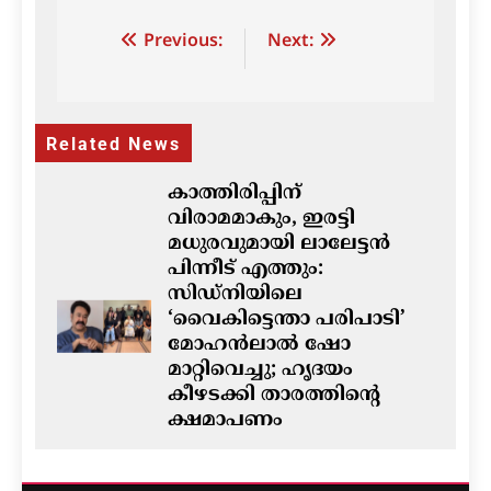
Post
Previous:
Next:
navigation
Related News
കാത്തിരിപ്പിന്
വിരാമമാകും, ഇരട്ടി
മധുരവുമായി ലാലേട്ടൻ
പിന്നീട് എത്തും:
സിഡ്നിയിലെ
‘വൈകിട്ടെന്താ പരിപാടി’
മോഹൻലാൽ ഷോ
മാറ്റിവെച്ചു; ഹൃദയം
കീഴടക്കി താരത്തിന്റെ
ക്ഷമാപണം
ഗീത ദാസ്‌
4 hours ago
0