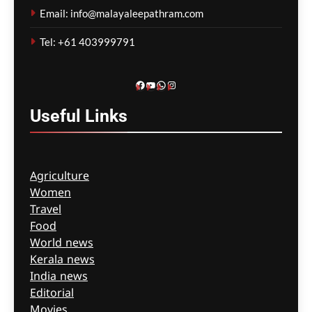
കോവിഡ് ബാധിച്ച് 50
Email: info@malayaleepathram.com
വയോധികർ മരിച്ച
സംഭവം; മെൽബൺ സെന്റ്
Tel: +61 403999791
ബേസിൽസ് അധികൃതർ
കൊറോണിയൽ
ഇൻക്വസ്റ്റിൽ ഹാജരായി
Facebook
YouTube
WhatsApp
Instagram
ഗീത ദാസ്‌
4 hours ago
0
Useful
Links
Agriculture
Women
Travel
Food
World news
Kerala news
India news
Editorial
Movies