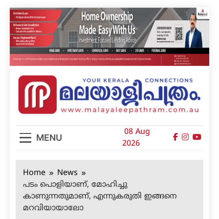
Skip
to
content
മലയാളിപത്രം
08 Aug
MENU
2026
Home
News
പടം പൊളിയാണ്, മോഹിച്ചു
കാണുന്നതുമാണ്, എന്നുകരുതി ഇങ്ങനെ
മറവിയായാലോ