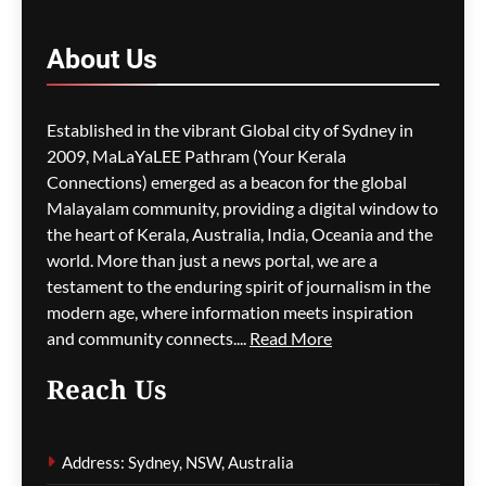
ഓസ്‌ട്രേലിയയിൽ ഭവന
പ്രതിസന്ധിയും വിസ നിയമ
About
Us
മാറ്റങ്ങളും; ലേബർ
സർക്കാരിനെതിരെ
പ്രതിപക്ഷം,
Established in the vibrant Global city of Sydney in
പ്രവാസികളിൽ ആശങ്ക
2009, MaLaYaLEE Pathram (Your Kerala
ഗീത ദാസ്‌
4 hours ago
0
Connections) emerged as a beacon for the global
Malayalam community, providing a digital window to
the heart of Kerala, Australia, India, Oceania and the
ജീവനക്കാരുടെ ക്ഷാമം –
world. More than just a news portal, we are a
സിഡ്നി
testament to the enduring spirit of journalism in the
വിമാനത്താവളത്തിൽ
modern age, where information meets inspiration
നൂറിലധികം സർവീസുകൾ
and community connects....
Read More
വൈകി
Reach Us
ഗീത ദാസ്‌
4 hours ago
0
Address: Sydney, NSW, Australia