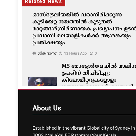
Related News
ഓസ്‌ട്രേലിയയിൽ വരാനിരിക്കുന്ന
കുടിയേറ്റ നയത്തിൽ കൂടുതൽ
മാറ്റങ്ങൾ;നിർണായക പ്രഖ്യാപനം ഉടൻ
പ്രവാസി മലയാളികൾക്ക് ആശങ്കയും
പ്രതീക്ഷയും
ഗീത ദാസ്‌
13 Hours Ago
0
M5 മോട്ടോർവേയിൽ മാലിന്
ട്രക്കിന് തീപിടിച്ചു;
കിലോമീറ്ററുകളോളം
ഗതാഗതക്കുരുക്ക്, മലയാളി
യാത്രികരെയും ബാധിച്ചു
ഗീത ദാസ്‌
13 Hours Ago
0
About
Us
Established in the vibrant Global city of Sydney in
2009, MaLaYaLEE Pathram (Your Kerala