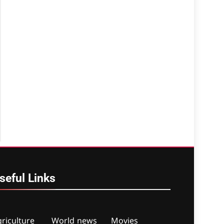
seful
Links
riculture
World news
Movies