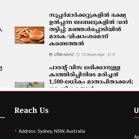
സൂപ്പർമാർക്കറ്റുകളിൽ ഭക്ഷ്യ
ഉൽപ്പന്ന ലേബലുകളിൽ വൻ
,
തട്ടിപ്പ്; മഞ്ഞൾപ്പൊടിയിൽ
മാരക വിഷാംശമെന്ന്
കണ്ടെത്തൽ
ഗീത ദാസ്‌
13 Hours Ago
0
യ
പാരന്റ് വിസ ലഭിക്കാനുള്ള
കാത്തിരിപ്പിനിടെ മരിച്ചത്
1,500-ലധികം മാതാപിതാക്കൾ;
നടപടിക്രമങ്ങൾ
കർശനമാക്കാൻ സർക്കാർ
ഗീത ദാസ്‌
14 Hours Ago
0
U
Reach Us
Address: Sydney, NSW, Australia
Ag