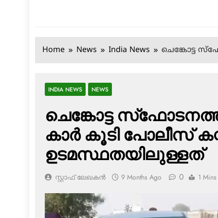
Home
News
India News
ചെങ്കോട്ട സ്‌
INDIA NEWS
NEWS
ചെങ്കോട്ട സ്‌ഫോടനത്ത
കാര്‍ കൂടി പോലീസ് കസ
ഉടമസ്ഥതയിലുള്ളത്
0
സ്റ്റാഫ് ലേഖകൻ
9 Months Ago
1 Mins