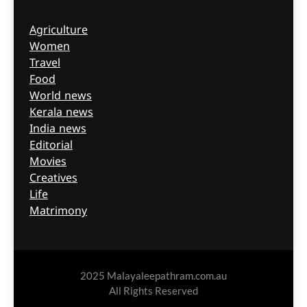
Agriculture
Women
Travel
Food
World news
Kerala news
India news
Editorial
Movies
Creatives
Life
Matrimony
2025 Malayaleepathram.com.au
All Rights Reserved