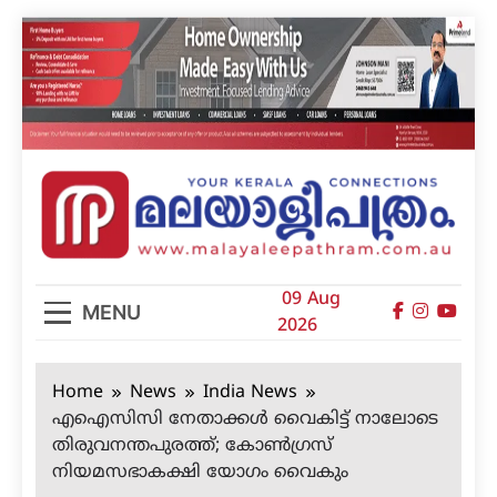
Skip
to
content
മലയാളിപത്രം
09 Aug
MENU
2026
Home
News
India News
എഐസിസി നേതാക്കൾ വൈകിട്ട് നാലോടെ
തിരുവനന്തപുരത്ത്; കോൺഗ്രസ്
നിയമസഭാകക്ഷി യോഗം വൈകും