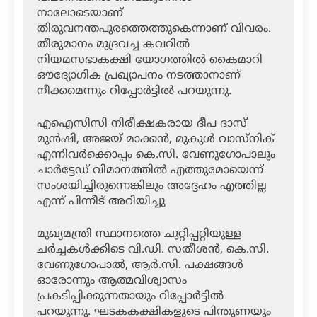
നാലോടെയാണ്
തിരുവനന്തപുരത്തെത്തുകെന്നാണ് വിവരം.
തീരുമാനം മുദ്രവച്ച കവറിൽ
നിയമസഭാകക്ഷി യോഗത്തിൽ കൈമാറി
ഔദ്യോഗിക പ്രഖ്യാപനം നടത്താനാണ്
നീക്കമെന്നും റിപ്പോർട്ടിൽ പറയുന്നു.
എഐസിസി നിരീക്ഷകരായ ദീപ ദാസ്
മുൻഷി, അജയ് മാക്കൻ, മുകുൾ വാസ്നിക്
എന്നിവർക്കൊപ്പം കെ.സി. വേണുഗോപാലും
ചാർട്ടേഡ് വിമാനത്തിൽ എത്തുമോയെന്ന്
സംശയിച്ചിരുന്നെങ്കിലും അദ്ദേഹം എത്തില്ല
എന്ന് പിന്നീട് അറിയിച്ചു
മുഖ്യമന്ത്രി സ്ഥാനത്തെ ചുറ്റിപ്പറ്റിയുള്ള
ചർച്ചകൾക്കിടെ വി.ഡി. സതീശൻ, കെ.സി.
വേണുഗോപാൽ, ആർ.സി. പക്ഷങ്ങൾ
ഓരോന്നും ആത്മവിശ്വാസം
പ്രകടിപ്പിക്കുന്നതായും റിപ്പോർട്ടിൽ
പറയുന്നു. ഘടകകക്ഷികളുടെ പിന്തുണയും