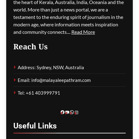
കാഴ്ചകൾക്കായി 287
the heart of Kerala, Australia, India, Oceania and the
മരങ്ങൾ വെട്ടിനശിപ്പിച്ചു;
world. More than just a news portal, we are a
തോട്ടക്കാരന് വൻ തുക
testament to the enduring spirit of journalism in the
പിഴ
modern age, where information meets inspiration
and community connects....
Read More
ഗീത ദാസ്‌
1 hour ago
0
Reach Us
ന്യൂ സൗത്ത് വെയിൽസിൽ
റോഡരികിൽ
Address: Sydney, NSW, Australia
പെട്ടിയിലാക്കിയ നിലയിൽ
സ്ത്രീയുടെ മൃതദേഹം
Email: info@malayaleepathram.com
കണ്ടെത്തി
Tel: +61 403999791
ഗീത ദാസ്‌
1 hour ago
0
Facebook
YouTube
WhatsApp
Instagram
Useful
Links