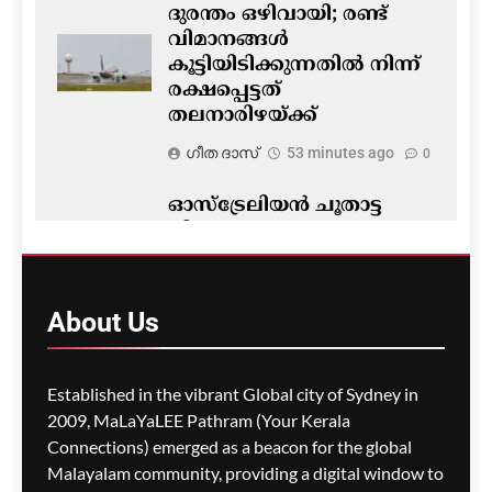
ദുരന്തം ഒഴിവായി; രണ്ട്
വിമാനങ്ങൾ
കൂട്ടിയിടിക്കുന്നതിൽ നിന്ന്
രക്ഷപ്പെട്ടത്
തലനാരിഴയ്ക്ക്
ഗീത ദാസ്‌
53 minutes ago
0
ഓസ്ട്രേലിയൻ ചൂതാട്ട
നിയമം; പരസ്യങ്ങളുടെ
കാര്യത്തിൽ
വിട്ടുവീഴ്ചയില്ലാതെ
സർക്കാർ
About
Us
ഗീത ദാസ്‌
1 hour ago
0
Established in the vibrant Global city of Sydney in
2009, MaLaYaLEE Pathram (Your Kerala
Connections) emerged as a beacon for the global
സിഡ്നിയിൽ
കടൽത്തീരത്തെ
Malayalam community, providing a digital window to