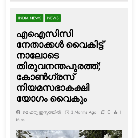
INDIA NEWS
NEWS
എഐസിസി
നേതാക്കൾ വൈകിട്ട്
നാലോടെ
തിരുവനന്തപുരത്ത്;
കോൺഗ്രസ്
നിയമസഭാകക്ഷി
യോഗം വൈകും
0
മെഹ്റു ഇസ്മായില്‍
3 Months Ago
1
Mins