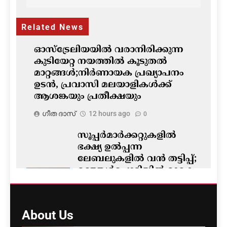
navigation
Related News
ഓസ്‌ട്രേലിയയിൽ വരാനിരിക്കുന്ന
കുടിയേറ്റ നയത്തിൽ കൂടുതൽ
മാറ്റങ്ങൾ;നിർണായക പ്രഖ്യാപനം
ഉടൻ, പ്രവാസി മലയാളികൾക്ക്
ആശങ്കയും പ്രതീക്ഷയും
ഗീത ദാസ്‌
12 hours ago
0
സൂപ്പർമാർക്കറ്റുകളിൽ
ഭക്ഷ്യ ഉൽപ്പന്ന
ലേബലുകളിൽ വൻ തട്ടിപ്പ്;
മഞ്ഞൾപ്പൊടിയിൽ മാരക
വിഷാംശമെന്ന്
കണ്ടെത്തൽ
ഗീത ദാസ്‌
13 hours ago
About
Us
0