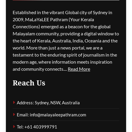
M5 മോട്ടോർവേയിൽ
Established in the vibrant Global city of Sydney in
മാലിന്യ ട്രക്കിന് തീപിടിച്ചു;
2009, MaLaYaLEE Pathram (Your Kerala
കിലോമീറ്ററുകളോളം
Connections) emerged as a beacon for the global
ഗതാഗതക്കുരുക്ക്, മലയാളി
Malayalam community, providing a digital window to
യാത്രികരെയും ബാധിച്ചു
the heart of Kerala, Australia, India, Oceania and the
world. More than just a news portal, we are a
ഗീത ദാസ്‌
13 hours ago
0
testament to the enduring spirit of journalism in the
modern age, where information meets inspiration
and community connects....
Read More
പാരന്റ് വിസ ലഭിക്കാനുള്ള
Reach Us
കാത്തിരിപ്പിനിടെ മരിച്ചത്
1,500-ലധികം
മാതാപിതാക്കൾ;
Address: Sydney, NSW, Australia
നടപടിക്രമങ്ങൾ
കർശനമാക്കാൻ സർക്കാർ
Email: info@malayaleepathram.com
ഗീത ദാസ്‌
13 hours ago
0
Tel: +61 403999791