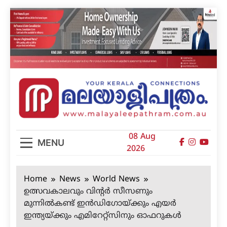
Skip
to
content
മലയാളിപത്രം
08 Aug
MENU
2026
Home
News
World News
ഉത്സവകാലവും വിന്റര്‍ സീസണും
മുന്നില്‍കണ്ട് ഇന്‍ഡിഗോയ്ക്കും എയര്‍
ഇന്ത്യയ്ക്കും എമിറേറ്റ്‌സിനും ഓഫറുകള്‍