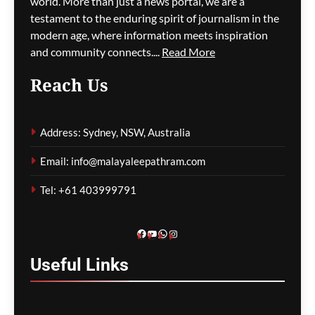
അടിയന്തര ഒഴിപ്പിക്കൽ
world. More than just a news portal, we are a
നിർദേശം
testament to the enduring spirit of journalism in the
modern age, where information meets inspiration
ഗീത ദാസ്‌
6 hours ago
0
and community connects....
Read More
Reach Us
കുടിയേറ്റ നയത്തിലെ
തർക്കങ്ങൾ; യഥാർത്ഥ
Address: Sydney, NSW, Australia
പ്രശ്നങ്ങൾ
മറച്ചുവെക്കപ്പെടുന്നുവെന്ന്
Email: info@malayaleepathram.com
വിദഗ്ദ്ധർ
Tel: +61 403999791
ഗീത ദാസ്‌
6 hours ago
0
Facebook
YouTube
WhatsApp
Instagram
Useful
Links