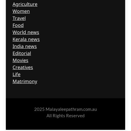
Agriculture
Women
Travel
Food
World news
Kerala news
India news
Editorial
Movies
Creatives
Life
Matrimony
2025 Malayaleepathram.com.au
All Rights Reserved