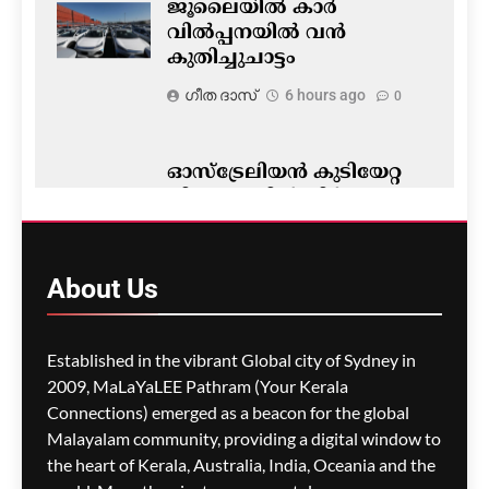
ജൂലൈയിൽ കാർ
വിൽപ്പനയിൽ വൻ
കുതിച്ചുചാട്ടം
ഗീത ദാസ്‌
6 hours ago
0
ഓസ്‌ട്രേലിയൻ കുടിയേറ്റ
നിയമങ്ങളിൽ നിർണ്ണായക
മാറ്റം- ഡയറക്ഷൻ 119′
പ്രാബല്യത്തിൽ; നാട്ടിൽ
നിന്നുള്ള വിസ
About
Us
അപേക്ഷകൾ വൈകാൻ
സാധ്യത
Established in the vibrant Global city of Sydney in
ഗീത ദാസ്‌
6 hours ago
0
2009, MaLaYaLEE Pathram (Your Kerala
Connections) emerged as a beacon for the global
പോർട്ട് അഡലെയ്ഡിൽ
സൾഫർ തീപിടിത്തം;
Malayalam community, providing a digital window to
വിഷപുക പടരുന്നു,
the heart of Kerala, Australia, India, Oceania and the