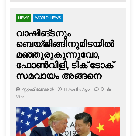
NEWS
WORLD NEWS
വാഷിങ്ടനും
ബെയ്ജിങ്ങിനുമിടയില്‍
മഞ്ഞുരുകുന്നുവോ,
ഫോണ്‍വിളി, ടിക് ടോക്
സമവായം അങ്ങനെ
0
സ്റ്റാഫ് ലേഖകൻ
11 Months Ago
1
Mins