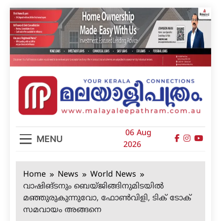
Skip
to
content
മലയാളിപത്രം
06 Aug
MENU
2026
Home
News
World News
വാഷിങ്ടനും ബെയ്ജിങ്ങിനുമിടയില്‍
മഞ്ഞുരുകുന്നുവോ, ഫോണ്‍വിളി, ടിക് ടോക്
സമവായം അങ്ങനെ