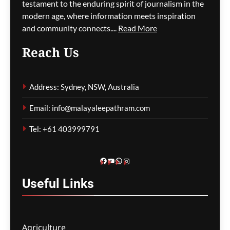
തോട്ടക്കാരന് വൻ തുക
testament to the enduring spirit of journalism in the
പിഴ
modern age, where information meets inspiration
and community connects....
Read More
ഗീത ദാസ്‌
1 hour ago
0
Reach Us
ന്യൂ സൗത്ത് വെയിൽസിൽ
റോഡരികിൽ
Address: Sydney, NSW, Australia
പെട്ടിയിലാക്കിയ നിലയിൽ
സ്ത്രീയുടെ മൃതദേഹം
Email: info@malayaleepathram.com
കണ്ടെത്തി
Tel: +61 403999791
ഗീത ദാസ്‌
1 hour ago
0
Facebook
YouTube
WhatsApp
Instagram
Useful
Links
Agriculture