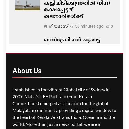
കൂട്ടിയിടിക്കുന്നതിൽ നിന്ന്
രക്ഷപ്പെട്ടത്
തലനാരിഴയ്ക്ക്
ഗീത ദാസ്‌
58 minutes ago
0
ഓസ്ട്രേലിയൻ ചൂതാട്ട
നിയമം; പരസ്യങ്ങളുടെ
കാര്യത്തിൽ
വിട്ടുവീഴ്ചയില്ലാതെ
സർക്കാർ
About
Us
ഗീത ദാസ്‌
1 hour ago
0
Established in the vibrant Global city of Sydney in
2009, MaLaYaLEE Pathram (Your Kerala
Connections) emerged as a beacon for the global
സിഡ്നിയിൽ
കടൽത്തീരത്തെ
Malayalam community, providing a digital window to
കാഴ്ചകൾക്കായി 287
the heart of Kerala, Australia, India, Oceania and the
മരങ്ങൾ വെട്ടിനശിപ്പിച്ചു;
world. More than just a news portal, we are a