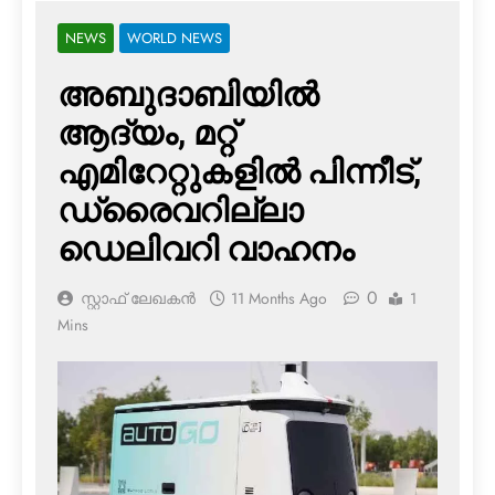
NEWS
WORLD NEWS
അബുദാബിയില്‍
ആദ്യം, മറ്റ്
എമിറേറ്റുകളില്‍ പിന്നീട്,
ഡ്രൈവറില്ലാ
ഡെലിവറി വാഹനം
0
സ്റ്റാഫ് ലേഖകൻ
11 Months Ago
1
Mins