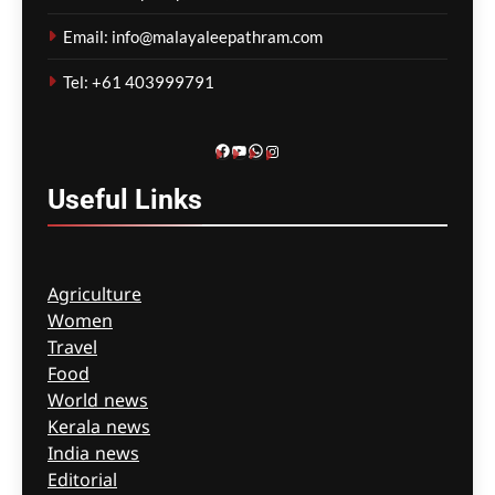
കർശനമാക്കാൻ സർക്കാർ
Email: info@malayaleepathram.com
ഗീത ദാസ്‌
3 hours ago
0
Tel: +61 403999791
Facebook
YouTube
WhatsApp
Instagram
Useful
Links
Agriculture
Women
Travel
Food
World news
Kerala news
India news
Editorial