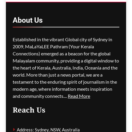
വിഷാംശമെന്ന്
കണ്ടെത്തൽ
ഗീത ദാസ്‌
3 hours ago
About
Us
0
M5 മോട്ടോർവേയിൽ
Established in the vibrant Global city of Sydney in
മാലിന്യ ട്രക്കിന് തീപിടിച്ചു;
2009, MaLaYaLEE Pathram (Your Kerala
കിലോമീറ്ററുകളോളം
Connections) emerged as a beacon for the global
ഗതാഗതക്കുരുക്ക്, മലയാളി
Malayalam community, providing a digital window to
യാത്രികരെയും ബാധിച്ചു
the heart of Kerala, Australia, India, Oceania and the
world. More than just a news portal, we are a
ഗീത ദാസ്‌
3 hours ago
0
testament to the enduring spirit of journalism in the
modern age, where information meets inspiration
and community connects....
Read More
പാരന്റ് വിസ ലഭിക്കാനുള്ള
Reach Us
കാത്തിരിപ്പിനിടെ മരിച്ചത്
1,500-ലധികം
മാതാപിതാക്കൾ;
Address: Sydney, NSW, Australia
നടപടിക്രമങ്ങൾ