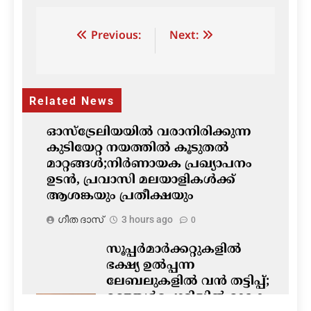
Post
Previous:
Next:
navigation
Related News
ഓസ്‌ട്രേലിയയിൽ വരാനിരിക്കുന്ന
കുടിയേറ്റ നയത്തിൽ കൂടുതൽ
മാറ്റങ്ങൾ;നിർണായക പ്രഖ്യാപനം
ഉടൻ, പ്രവാസി മലയാളികൾക്ക്
ആശങ്കയും പ്രതീക്ഷയും
ഗീത ദാസ്‌
3 hours ago
0
സൂപ്പർമാർക്കറ്റുകളിൽ
ഭക്ഷ്യ ഉൽപ്പന്ന
ലേബലുകളിൽ വൻ തട്ടിപ്പ്;
മഞ്ഞൾപ്പൊടിയിൽ മാരക