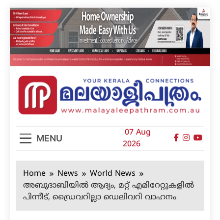
Skip
to
content
മലയാളിപത്രം
07 Aug
MENU
2026
Home
News
World News
അബുദാബിയില്‍ ആദ്യം, മറ്റ് എമിറേറ്റുകളില്‍
പിന്നീട്, ഡ്രൈവറില്ലാ ഡെലിവറി വാഹനം