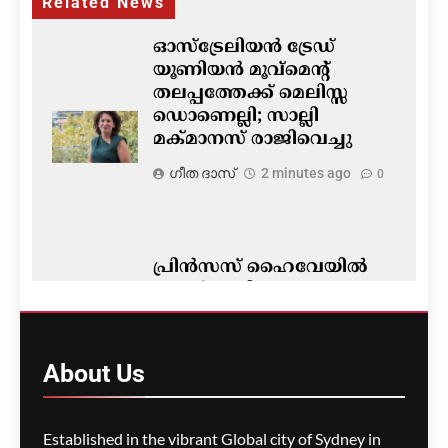
Related News
ഓസ്‌ട്രേലിയൻ ട്രേഡ്
യൂണിയൻ മൂവ്‌മെന്റ്
തലപ്പത്തേക്ക് മെലിസ്സ
ഡൊണെല്ലി; സാല്ലി
മക്മാനസ് രാജിവെച്ചു
ഗീത ദാസ്‌
2 minutes ago
0
പ്രിൻസസ് ഹൈവേയിൽ
കൂറ്റൻ കുഴി- മുപ്പതോളം
വാഹനങ്ങളുടെ ടയറുകൾ
തകർന്നു; വൻ
ഗതാഗതക്കുരുക്കും
About
Us
പ്രതിഷേധവും
ഗീത ദാസ്‌
5 minutes ago
0
Established in the vibrant Global city of Sydney in