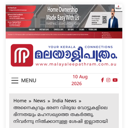
Skip
to
content
മലയാളിപത്രം
10 Aug
MENU
2026
Home
News
India News
അനൈക്യവും ഭരണ വിരുദ്ധ വോട്ടുകളിലെ
ഭിന്നതയും മഹസഖ്യത്തെ തകര്‍ത്തു,
നിവര്‍ന്നു നില്‍ക്കാനുള്ള ശേഷി ഇല്ലാതായി