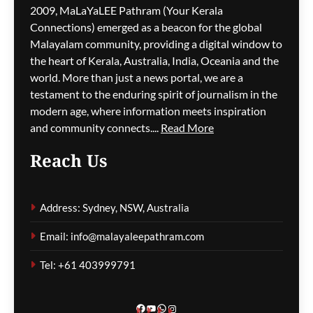
2009, MaLaYaLEE Pathram (Your Kerala
Connections) emerged as a beacon for the global
വിഡിയോ സന്ദേശത്തിന്
പിന്നാലെ പിഞ്ചു
Malayalam community, providing a digital window to
കുഞ്ഞുങ്ങളെ
the heart of Kerala, Australia, India, Oceania and the
കുത്തികൊലപ്പെടുത്തി
world. More than just a news portal, we are a
അമ്മയുടെ ക്രൂരത; ഒരു
testament to the enduring spirit of journalism in the
വയസ്സുകാരൻ
modern age, where information meets inspiration
ഗുരുതരാവസ്ഥയിൽ
and community connects....
Read More
ഗീത ദാസ്‌
23 minutes ago
0
Reach Us
അധ്യാപകരുടെ
പണിമുടക്ക് ഒഴിവാക്കാൻ
Address: Sydney, NSW, Australia
പുതിയ ഓഫറുമായി
വിക്ടോറിയൻ സർക്കാർ;
Email: info@malayaleepathram.com
ഏകകാല ബോണസും
ശമ്പള വർദ്ധനവും
Tel: +61 403999791
വാഗ്ദാനം ചെയ്തു
ഗീത ദാസ്‌
31 minutes ago
0