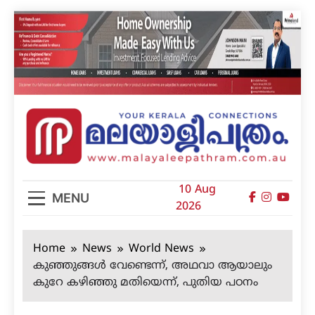
Skip
to
content
മലയാളിപത്രം
10 Aug
MENU
2026
Home
News
World News
കുഞ്ഞുങ്ങള്‍ വേണ്ടെന്ന്, അഥവാ ആയാലും
കുറേ കഴിഞ്ഞു മതിയെന്ന്, പുതിയ പഠനം