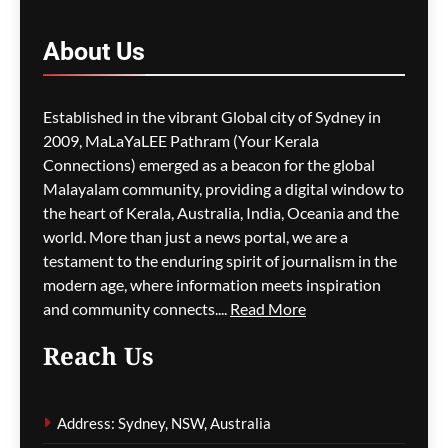
വിയറ്റ്ജെറ്റ് വിമാന
സർവീസ് പ്രഖ്യാപിച്ചു
About
Us
ഗീത ദാസ്‌
4 hours ago
0
Established in the vibrant Global city of Sydney in
2009, MaLaYaLEE Pathram (Your Kerala
Connections) emerged as a beacon for the global
സിഡ്നി മലയാളി
അസോസിയേഷൻ
Malayalam community, providing a digital window to
ഗോൾഡൻ ജൂബിലി
the heart of Kerala, Australia, India, Oceania and the
ആഘോഷവും ഓണം
world. More than just a news portal, we are a
സംഗീത സന്ധ്യയും ഓഗസ്റ്റ്
testament to the enduring spirit of journalism in the
15-ന്
modern age, where information meets inspiration
and community connects....
Read More
ഗീത ദാസ്‌
4 hours ago
0
Reach Us
മെഡികെയർ ബൾക്ക്
ബില്ലിംഗിൽ റെക്കോർഡ്
Address: Sydney, NSW, Australia
വർദ്ധനവ്; ജിപി