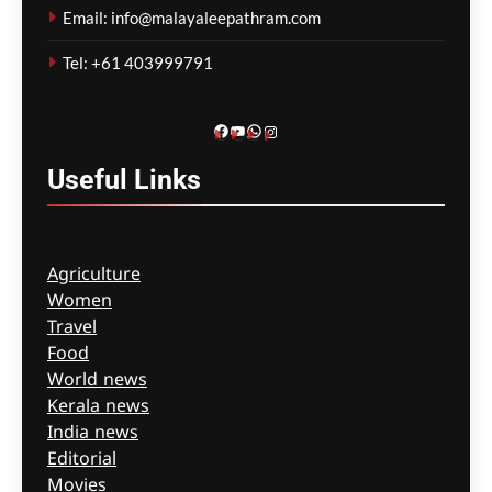
സന്ദർശനങ്ങൾ കൂടുതൽ
Email: info@malayaleepathram.com
സൗജന്യമാകും
Tel: +61 403999791
ഗീത ദാസ്‌
4 hours ago
0
Facebook
YouTube
WhatsApp
Instagram
Useful
Links
Agriculture
Women
Travel
Food
World news
Kerala news
India news
Editorial
Movies