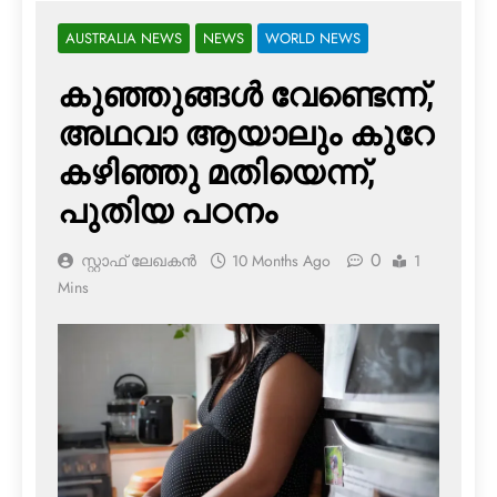
AUSTRALIA NEWS
NEWS
WORLD NEWS
കുഞ്ഞുങ്ങള്‍ വേണ്ടെന്ന്,
അഥവാ ആയാലും കുറേ
കഴിഞ്ഞു മതിയെന്ന്,
പുതിയ പഠനം
0
സ്റ്റാഫ് ലേഖകൻ
10 Months Ago
1
Mins