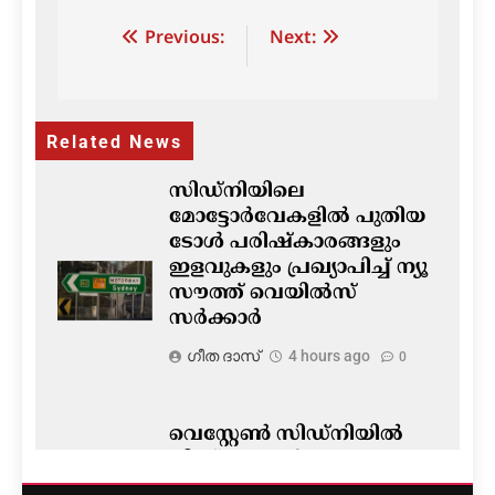
Post
Previous:
Next:
navigation
Related News
സിഡ്നിയിലെ
മോട്ടോർവേകളിൽ പുതിയ
ടോൾ പരിഷ്‌കാരങ്ങളും
ഇളവുകളും പ്രഖ്യാപിച്ച് ന്യൂ
സൗത്ത് വെയിൽസ്
സർക്കാർ
ഗീത ദാസ്‌
4 hours ago
0
വെസ്റ്റേൺ സിഡ്‌നിയില്‍
നിന്ന് ഏഷ്യൻ
രാജ്യങ്ങളിലേക്ക് നേരിട്ടുള്ള