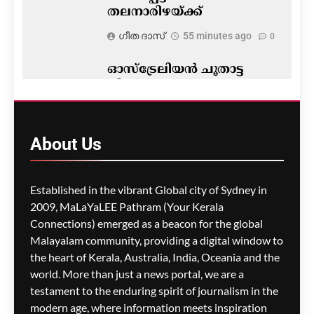
തലനാരിഴയ്ക്ക്
ഗീത ദാസ്‌
55 minutes ago
0
ഓസ്ട്രേലിയൻ ചൂതാട്ട
നിയമം; പരസ്യങ്ങളുടെ
കാര്യത്തിൽ
വിട്ടുവീഴ്ചയില്ലാതെ
സർക്കാർ
About
Us
ഗീത ദാസ്‌
1 hour ago
0
Established in the vibrant Global city of Sydney in
2009, MaLaYaLEE Pathram (Your Kerala
Connections) emerged as a beacon for the global
സിഡ്നിയിൽ
കടൽത്തീരത്തെ
Malayalam community, providing a digital window to
കാഴ്ചകൾക്കായി 287
the heart of Kerala, Australia, India, Oceania and the
മരങ്ങൾ വെട്ടിനശിപ്പിച്ചു;
world. More than just a news portal, we are a
തോട്ടക്കാരന് വൻ തുക
testament to the enduring spirit of journalism in the
പിഴ
modern age, where information meets inspiration