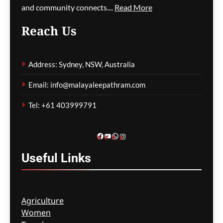
and community connects....
Read More
ഗീത ദാസ്‌
1 hour ago
0
Reach Us
ന്യൂ സൗത്ത് വെയിൽസിൽ
റോഡരികിൽ
Address: Sydney, NSW, Australia
പെട്ടിയിലാക്കിയ നിലയിൽ
സ്ത്രീയുടെ മൃതദേഹം
Email: info@malayaleepathram.com
കണ്ടെത്തി
Tel: +61 403999791
ഗീത ദാസ്‌
1 hour ago
0
Facebook
YouTube
WhatsApp
Instagram
Useful
Links
Agriculture
Women