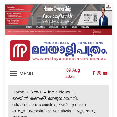
Skip
to
content
മലയാളിപത്രം
09 Aug
MENU
2026
Home
News
India News
റെയില്‍ കണക്ട് നെടുമ്പാശേരി,
വിമാനത്താവളത്തിനു ചേര്‍ന്നു തന്നെ
നെടുമ്പാശേരിയില്‍ റെയില്‍വേ സ്റ്റേഷനും