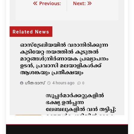
Post
Previous:
Next:
navigation
Related News
ഓസ്‌ട്രേലിയയിൽ വരാനിരിക്കുന്ന
കുടിയേറ്റ നയത്തിൽ കൂടുതൽ
മാറ്റങ്ങൾ;നിർണായക പ്രഖ്യാപനം
ഉടൻ, പ്രവാസി മലയാളികൾക്ക്
ആശങ്കയും പ്രതീക്ഷയും
ഗീത ദാസ്‌
4 hours ago
0
സൂപ്പർമാർക്കറ്റുകളിൽ
ഭക്ഷ്യ ഉൽപ്പന്ന
ലേബലുകളിൽ വൻ തട്ടിപ്പ്;
മഞ്ഞൾപ്പൊടിയിൽ മാരക
വിഷാംശമെന്ന്
കണ്ടെത്തൽ