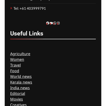
ഗീത ദാസ്‌
4 hours ago
0
Tel: +61 403999791
Facebook
YouTube
WhatsApp
Instagram
Useful
Links
Agriculture
Women
Travel
Food
World news
Kerala news
India news
Editorial
Movies
Creatives