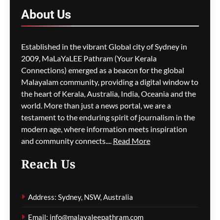
ഗീത ദാസ്‌
4 hours ago
About
Us
0
M5 മോട്ടോർവേയിൽ
Established in the vibrant Global city of Sydney in
മാലിന്യ ട്രക്കിന് തീപിടിച്ചു;
2009, MaLaYaLEE Pathram (Your Kerala
കിലോമീറ്ററുകളോളം
Connections) emerged as a beacon for the global
ഗതാഗതക്കുരുക്ക്, മലയാളി
Malayalam community, providing a digital window to
യാത്രികരെയും ബാധിച്ചു
the heart of Kerala, Australia, India, Oceania and the
world. More than just a news portal, we are a
ഗീത ദാസ്‌
4 hours ago
0
testament to the enduring spirit of journalism in the
modern age, where information meets inspiration
and community connects....
Read More
പാരന്റ് വിസ ലഭിക്കാനുള്ള
Reach Us
കാത്തിരിപ്പിനിടെ മരിച്ചത്
1,500-ലധികം
മാതാപിതാക്കൾ;
Address: Sydney, NSW, Australia
നടപടിക്രമങ്ങൾ
കർശനമാക്കാൻ സർക്കാർ
Email: info@malayaleepathram.com