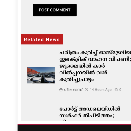
Related News
ചരിത്രം കുറിച്ച് ഓസ്‌ട്രേല
ഇലക്ട്രിക് വാഹന വിപണി;
ജൂലൈയിൽ കാർ
വിൽപ്പനയിൽ വൻ
കുതിച്ചുചാട്ടം
ഗീത ദാസ്‌
14 Hours Ago
0
പോർട്ട് അഡലെയ്ഡിൽ
സൾഫർ തീപിടിത്തം;
വിഷപുക പടരുന്നു,
അടിയന്തര ഒഴിപ്പിക്കൽ