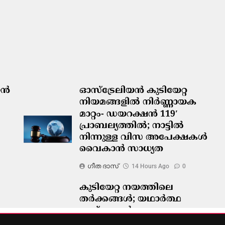
ിയൻ
ഓസ്‌ട്രേലിയൻ കുടിയേറ്റ
നിയമങ്ങളിൽ നിർണ്ണായക
മാറ്റം- ഡയറക്ഷൻ 119′
പ്രാബല്യത്തിൽ; നാട്ടിൽ
നിന്നുള്ള വിസ അപേക്ഷകൾ
വൈകാൻ സാധ്യത
ഗീത ദാസ്‌
14 Hours Ago
0
കുടിയേറ്റ നയത്തിലെ
തർക്കങ്ങൾ; യഥാർത്ഥ
പ്രശ്നങ്ങൾ
മറച്ചുവെക്കപ്പെടുന്നുവെന്ന്