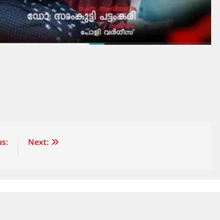
s:
Next: