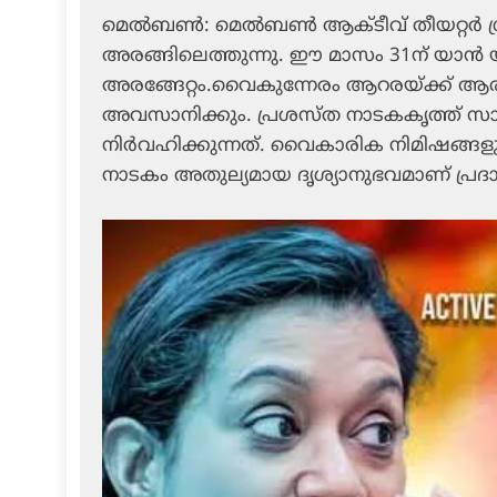
മെല്‍ബണ്‍: മെല്‍ബണ്‍ ആക്ടീവ് തീയറ്റര്‍ 
അരങ്ങിലെത്തുന്നു. ഈ മാസം 31ന് യാന്‍ യ
അരങ്ങേറ്റം.വൈകുന്നേരം ആറരയ്ക്ക് ആരംഭി
അവസാനിക്കും. പ്രശസ്ത നാടകകൃത്ത് സാം
നിര്‍വഹിക്കുന്നത്. വൈകാരിക നിമിഷങ്ങ
നാടകം അതുല്യമായ ദൃശ്യാനുഭവമാണ് പ്രദാന