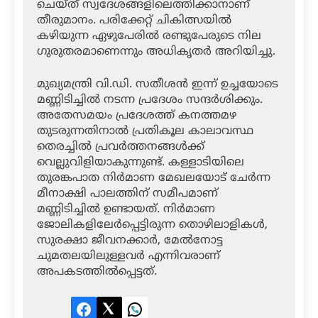
ചെയ്ത് സ്വദേശങ്ങളിലെത്തിക്കാനാണ്
തീരുമാനം. പരിക്കേറ്റ് ചികിത്സയിൽ
കഴിയുന്ന ഏഴുപേരിൽ രണ്ടുപേരുടെ നില
ഗുരുതരമാണെന്നും അധികൃതർ അറിയിച്ചു.
മുഖ്യമന്ത്രി വി.ഡി. സതീശൻ ഇന്ന് ഉച്ചയോടെ
മണ്ണിടിച്ചിൽ നടന്ന പ്രദേശം സന്ദർശിക്കും.
അതേസമയം പ്രദേശത്ത് കനത്തമഴ
തുടരുന്നതിനാൽ പ്രതികൂല കാലാവസ്ഥ
തെരച്ചിൽ പ്രവർത്തനങ്ങൾക്ക്
വെല്ലുവിളിയാകുന്നുണ്ട്. കള്ളാടിയിലെ
തുരങ്കപാത നിർമാണ മേഖലയോട് ചേർന്ന
മീനാക്ഷി പാലത്തിന് സമീപമാണ്
മണ്ണിടിച്ചിൽ ഉണ്ടായത്. നിർമാണ
ജോലികളിലേർപ്പെട്ടിരുന്ന തൊഴിലാളികൾ,
സുരക്ഷാ ജീവനക്കാർ, മേൽനോട്ട
ചുമതലയിലുള്ളവർ എന്നിവരാണ്
അപകടത്തിൽപ്പെട്ടത്.
Facebook
Twitter
LinkedIn