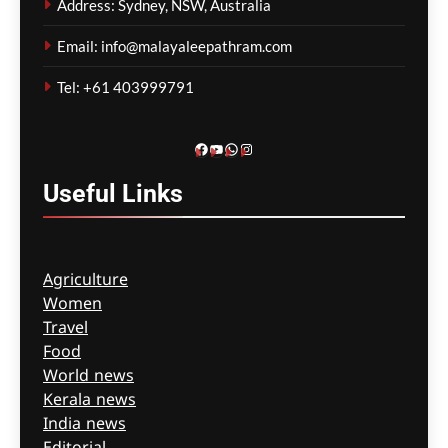
Address: Sydney, NSW, Australia
കോടതിയിലും ബഹളം,
ജാമ്യരേഖകൾ
Email: info@malayaleepathram.com
കീറിയെറിഞ്ഞ് പ്രതി
Tel: +61 403999791
മെഹ്റു ഇസ്മായില്‍
3 hours
ago
0
Facebook
YouTube
WhatsApp
Instagram
Useful
Links
Agriculture
Women
Travel
Food
World news
Kerala news
India news