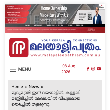
Skip
to
content
മലയാളിപത്രം
08 Aug
MENU
2026
Home
News
മുഖ്യമന്ത്രി ഇന്ന് വയനാട്ടിൽ; കള്ളാടി
മണ്ണിടിച്ചിൽ മേഖലയിൽ വിപുലമായ
തെരച്ചിൽ തുടരുന്നു