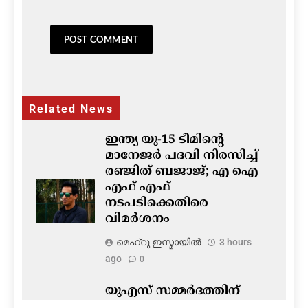
Related News
ഇന്ത്യ യു-15 ടീമിന്റെ
മാനേജർ പദവി നിരസിച്ച്
രഞ്ജിത് ബജാജ്; എ ഐ
എഫ് എഫ്
നടപടിക്കെതിരെ
വിമർശനം
മെഹ്റു ഇസ്മായില്‍
3 hours
ago
0
യുഎസ് സമ്മർദത്തിന്
വഴങ്ങി യുപിഐ നയം