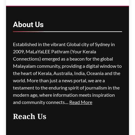
മാറ്റരുതെന്ന് GTRI; ഇടപാട്
നിരക്കിൽ വിവാദം
About
Us
മെഹ്റു ഇസ്മായില്‍
3 hours
ago
0
Established in the vibrant Global city of Sydney in
2009, MaLaYaLEE Pathram (Your Kerala
Connections) emerged as a beacon for the global
മെസ്സിയെ ലക്ഷ്യമിട്ട്
ബോംബ് ആക്രമണ
Malayalam community, providing a digital window to
ഭീഷണി; ലോകകപ്പിനിടെ
the heart of Kerala, Australia, India, Oceania and the
സുരക്ഷാഭീഷണികൾ
world. More than just a news portal, we are a
വെളിപ്പെടുത്തി ചോർന്ന
testament to the enduring spirit of journalism in the
പൊലീസ് റിപ്പോർട്ട്
modern age, where information meets inspiration
and community connects....
Read More
മെഹ്റു ഇസ്മായില്‍
3 hours
ago
0
Reach Us
വിമാനത്തിന്റെ വാതിൽ
തുറക്കാൻ ശ്രമിച്ച കേസ്;