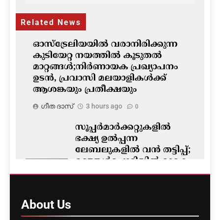
Related News
ഓസ്‌ട്രേലിയയിൽ വരാനിരിക്കുന്ന
കുടിയേറ്റ നയത്തിൽ കൂടുതൽ
മാറ്റങ്ങൾ;നിർണായക പ്രഖ്യാപനം
ഉടൻ, പ്രവാസി മലയാളികൾക്ക്
ആശങ്കയും പ്രതീക്ഷയും
ഗീത ദാസ്‌
3 hours ago
0
സൂപ്പർമാർക്കറ്റുകളിൽ
ഭക്ഷ്യ ഉൽപ്പന്ന
ലേബലുകളിൽ വൻ തട്ടിപ്പ്;
മഞ്ഞൾപ്പൊടിയിൽ മാരക
വിഷാംശമെന്ന്
കണ്ടെത്തൽ
ഗീത ദാസ്‌
3 hours ago
About
Us
0