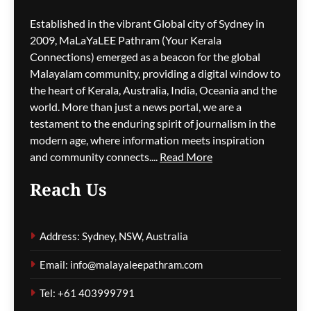
M5 മോട്ടോർവേയിൽ
Established in the vibrant Global city of Sydney in
മാലിന്യ ട്രക്കിന് തീപിടിച്ചു;
2009, MaLaYaLEE Pathram (Your Kerala
കിലോമീറ്ററുകളോളം
Connections) emerged as a beacon for the global
ഗതാഗതക്കുരുക്ക്, മലയാളി
Malayalam community, providing a digital window to
യാത്രികരെയും ബാധിച്ചു
the heart of Kerala, Australia, India, Oceania and the
world. More than just a news portal, we are a
ഗീത ദാസ്‌
3 hours ago
0
testament to the enduring spirit of journalism in the
modern age, where information meets inspiration
and community connects....
Read More
പാരന്റ് വിസ ലഭിക്കാനുള്ള
Reach Us
കാത്തിരിപ്പിനിടെ മരിച്ചത്
1,500-ലധികം
മാതാപിതാക്കൾ;
Address: Sydney, NSW, Australia
നടപടിക്രമങ്ങൾ
കർശനമാക്കാൻ സർക്കാർ
Email: info@malayaleepathram.com
ഗീത ദാസ്‌
3 hours ago
0
Tel: +61 403999791