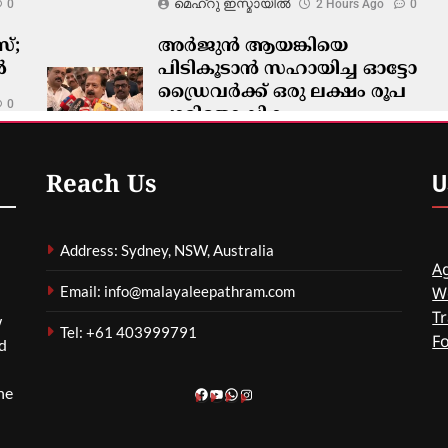
മെഹ്റു ഇസ്മായില്‍
0
2 Hours Ago
0
്;
അർജുൻ ആയങ്കിയെ
ൾ
പിടികൂടാൻ സഹായിച്ച ഓട്ടോ
ഡ്രൈവർക്ക് ഒരു ലക്ഷം രൂപ
0
പാരിതോഷികം
മെഹ്റു ഇസ്മായില്‍
2 Hours Ago
0
U
Reach Us
Address: Sydney, NSW, Australia
Ag
Email: info@malayaleepathram.com
W
Tr
w
Tel: +61 403999791
F
nd
he
Facebook
YouTube
WhatsApp
Instagram