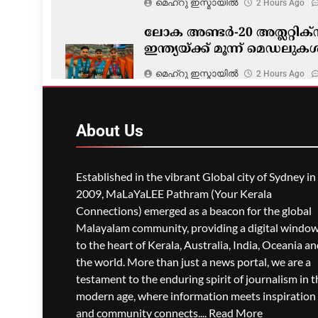
മെഹ്റു ഇസ്മായില്‍
2 Hours Ago
ലോക അണ്ടർ-20 അത്ലറ്റിക്സ
ഇന്ത്യയ്ക്ക് മൂന്ന് മെഡലുക
മെഹ്റു ഇസ്മായില്‍
2 Hours Ago
About
Us
Established in the vibrant Global city of Sydney in
2009, MaLaYaLEE Pathram (Your Kerala
Connections) emerged as a beacon for the global
Malayalam community, providing a digital windo
to the heart of Kerala, Australia, India, Oceania a
the world. More than just a news portal, we are a
testament to the enduring spirit of journalism in t
modern age, where information meets inspiration
and community connects....
Read More