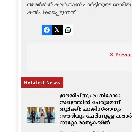
അമര്‍ജിത് കൗറിനാണ് പാര്‍ട്ടിയുടെ ദേശീയ 
കല്‍പിക്കപ്പെടുന്നത്.
Facebook
Twitter
LinkedIn
Post
Previou
navigation
Related News
ഈജിപ്തും പ്രതിരോധ
സഖ്യത്തിൽ ചേരുമെന്ന്
തുർക്കി; പാകിസ്താനും
സൗദിയും ചേർന്നുള്ള കരാർ
നാറ്റോ മാതൃകയിൽ