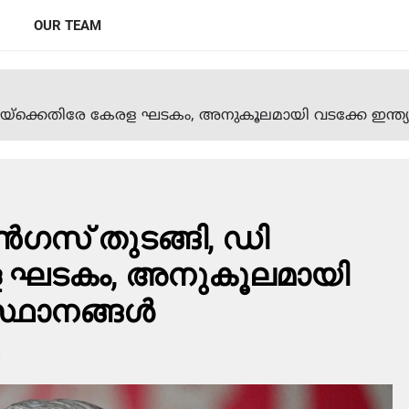
OUR TEAM
ജയ്‌ക്കെതിരേ കേരള ഘടകം, അനുകൂലമായി വടക്കേ ഇന്ത്യന
്‍ഗസ് തുടങ്ങി, ഡി
രള ഘടകം, അനുകൂലമായി
്ഥാനങ്ങള്‍
s