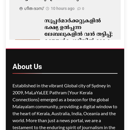
ഗീത ദാസ്‌
10 hours ago
0
സൂപ്പർമാർക്കറ്റുകളിൽ
ഭക്ഷ്യ ഉൽപ്പന്ന
ലേബലുകളിൽ വൻ തട്ടിപ്പ്;
മഞ്ഞൾപ്പൊടിയിൽ മാരക
വിഷാംശമെന്ന്
കണ്ടെത്തൽ
ഗീത ദാസ്‌
10 hours ago
About
Us
0
M5 മോട്ടോർവേയിൽ
Established in the vibrant Global city of Sydney in
മാലിന്യ ട്രക്കിന് തീപിടിച്ചു;
2009, MaLaYaLEE Pathram (Your Kerala
കിലോമീറ്ററുകളോളം
Connections) emerged as a beacon for the global
ഗതാഗതക്കുരുക്ക്, മലയാളി
Malayalam community, providing a digital window to
യാത്രികരെയും ബാധിച്ചു
the heart of Kerala, Australia, India, Oceania and the
world. More than just a news portal, we are a
ഗീത ദാസ്‌
11 hours ago
0
testament to the enduring spirit of journalism in the