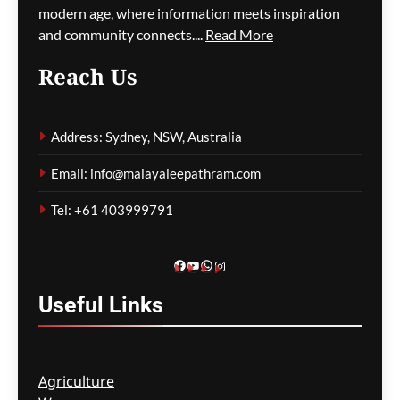
modern age, where information meets inspiration
and community connects....
Read More
പാരന്റ് വിസ ലഭിക്കാനുള്ള
Reach Us
കാത്തിരിപ്പിനിടെ മരിച്ചത്
1,500-ലധികം
മാതാപിതാക്കൾ;
Address: Sydney, NSW, Australia
നടപടിക്രമങ്ങൾ
കർശനമാക്കാൻ സർക്കാർ
Email: info@malayaleepathram.com
ഗീത ദാസ്‌
11 hours ago
0
Tel: +61 403999791
Facebook
YouTube
WhatsApp
Instagram
Useful
Links
Agriculture