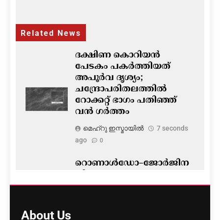
Related News
ദക്ഷിണ കൊറിയൻ
പേടകം പകർത്തിയത്
അപൂർവ ദൃശ്യം;
ചന്ദ്രോപരിതലത്തിൽ
റോക്കറ്റ് ഭാഗം പതിഞ്ഞ്
വൻ ഗർത്തം
മെഹ്റു ഇസ്മായില്‍
7 seconds
ago
0
റൊണാൾഡോ–ജോർജിന
വിവാഹം നാളെ?
ഔദ്യോഗിക
സ്ഥിരീകരണമില്ല
About
Us
മെഹ്റു ഇസ്മായില്‍
3 minutes