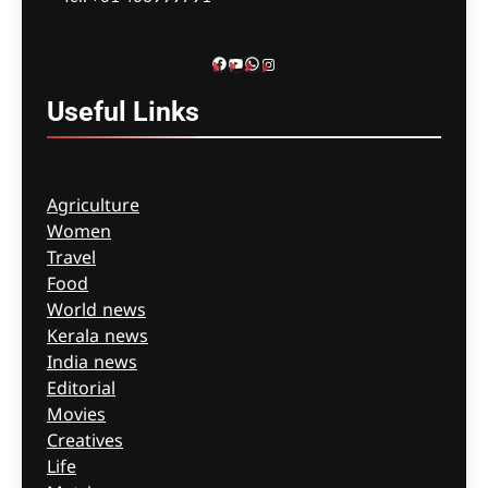
മെഹ്റു ഇസ്മായില്‍
11 minutes
ago
0
Facebook
YouTube
WhatsApp
Instagram
Useful
Links
Agriculture
Women
Travel
Food
World news
Kerala news
India news
Editorial
Movies
Creatives
Life