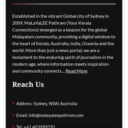
ago
0
Established in the vibrant Global city of Sydney in
2009, MaLaYaLEE Pathram (Your Kerala
Connections) emerged as a beacon for the global
ഫിഫയ്ക്ക് പിഴവ്
പറ്റിയെന്ന് സെക്രട്ടറി
Malayalam community, providing a digital window to
ജനറൽ;
the heart of Kerala, Australia, India, Oceania and the
ഇൻഫാന്റീനോയ്ക്ക്
world. More than just a news portal, we are a
പിന്തുണ ആവർത്തിച്ച്
testament to the enduring spirit of journalism in the
ഭരണസമിതി
modern age, where information meets inspiration
and community connects....
Read More
മെഹ്റു ഇസ്മായില്‍
8 minutes
ago
0
Reach Us
ഇൻഫാന്റീനോ
രാജിവയ്ക്കണമെന്ന്
Address: Sydney, NSW, Australia
ഫിഗോ; ഫിഫ
അധ്യക്ഷനെതിരെ
Email: info@malayaleepathram.com
വിമർശനം ശക്തമാകുന്നു
Tel: +61 403999791