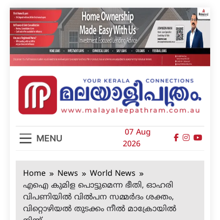
Skip
to
content
മലയാളിപത്രം
07 Aug
MENU
2026
Home
News
World News
എഐ കുമിള പൊട്ടുമെന്ന ഭീതി, ഓഹരി
വിപണിയില്‍ വില്‍പന സമ്മര്‍ദം ശക്തം,
വിറ്റൊഴിയല്‍ തുടക്കം നീല്‍ മാക്രോയില്‍