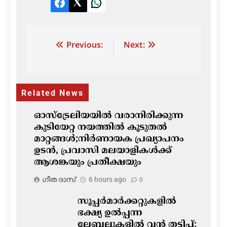
Facebook
Twitter
LinkedIn
Post
Previous:
Next:
navigation
Related News
ഓസ്‌ട്രേലിയയിൽ വരാനിരിക്കുന്ന
കുടിയേറ്റ നയത്തിൽ കൂടുതൽ
മാറ്റങ്ങൾ;നിർണായക പ്രഖ്യാപനം
ഉടൻ, പ്രവാസി മലയാളികൾക്ക്
ആശങ്കയും പ്രതീക്ഷയും
ഗീത ദാസ്‌
6 hours ago
0
സൂപ്പർമാർക്കറ്റുകളിൽ
ഭക്ഷ്യ ഉൽപ്പന്ന
ലേബലുകളിൽ വൻ തട്ടിപ്പ്;