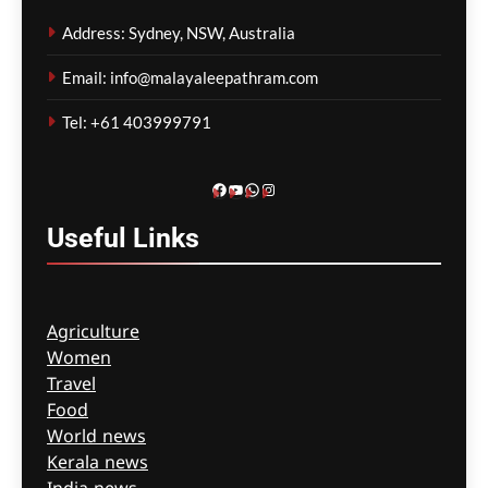
മാതാപിതാക്കൾ;
Address: Sydney, NSW, Australia
നടപടിക്രമങ്ങൾ
കർശനമാക്കാൻ സർക്കാർ
Email: info@malayaleepathram.com
ഗീത ദാസ്‌
6 hours ago
0
Tel: +61 403999791
Facebook
YouTube
WhatsApp
Instagram
Useful
Links
Agriculture
Women
Travel
Food
World news
Kerala news