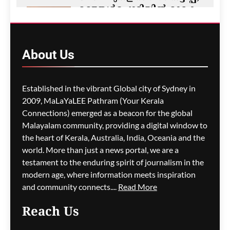
മഞ്ഞൾപ്പൊടിയിൽ മാരക
വിഷാംശമെന്ന്
കണ്ടെത്തൽ
ഗീത ദാസ്‌
6 hours ago
About
Us
0
M5 മോട്ടോർവേയിൽ
Established in the vibrant Global city of Sydney in
മാലിന്യ ട്രക്കിന് തീപിടിച്ചു;
2009, MaLaYaLEE Pathram (Your Kerala
കിലോമീറ്ററുകളോളം
Connections) emerged as a beacon for the global
ഗതാഗതക്കുരുക്ക്, മലയാളി
Malayalam community, providing a digital window to
യാത്രികരെയും ബാധിച്ചു
the heart of Kerala, Australia, India, Oceania and the
world. More than just a news portal, we are a
ഗീത ദാസ്‌
6 hours ago
0
testament to the enduring spirit of journalism in the
modern age, where information meets inspiration
and community connects....
Read More
പാരന്റ് വിസ ലഭിക്കാനുള്ള
Reach Us
കാത്തിരിപ്പിനിടെ മരിച്ചത്
1,500-ലധികം