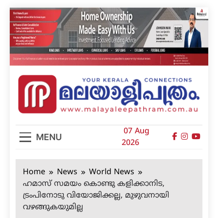
Skip
to
content
മലയാളിപത്രം
07 Aug
MENU
2026
Home
News
World News
ഹമാസ് സമയം കൊണ്ടു കളിക്കാനിട,
ട്രംപിനോടു വിയോജിക്കല്ല, മുഴുവനായി
വഴങ്ങുകയുമില്ല