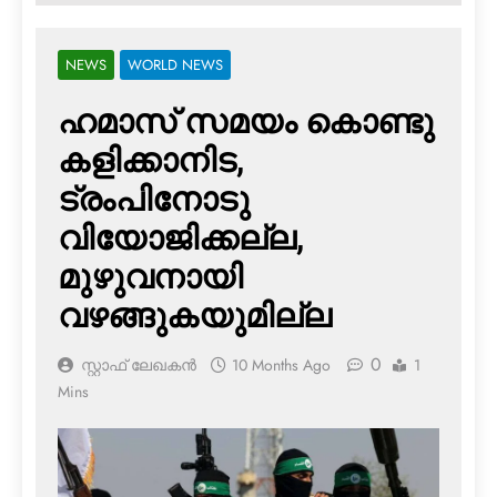
NEWS
WORLD NEWS
ഹമാസ് സമയം കൊണ്ടു
കളിക്കാനിട,
ട്രംപിനോടു
വിയോജിക്കല്ല,
മുഴുവനായി
വഴങ്ങുകയുമില്ല
0
സ്റ്റാഫ് ലേഖകൻ
10 Months Ago
1
Mins