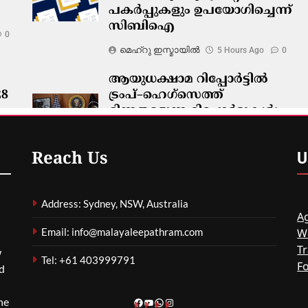
പകർപ്പുകളും ഉപയോഗിച്ചെന്ന്
സിബിഐ
0
മെഹ്റു ഇസ്മായില്‍
5 Hours Ago
0
ആയുധക്ഷാമ റിപ്പോർട്ടിൽ
28
ട്രംപ്–ഹെഗ്‌സെത്ത്
ഭിന്നതയെന്ന റിപ്പോർട്ടുകൾ;
വൈറ്റ് ഹൗസ് നിഷേധിച്ചു
0
മെഹ്റു ഇസ്മായില്‍
5 Hours Ago
0
U
Reach Us
Address: Sydney, NSW, Australia
Ag
Email: info@malayaleepathram.com
W
Tr
w
Tel: +61 403999791
F
nd
he
Facebook
YouTube
WhatsApp