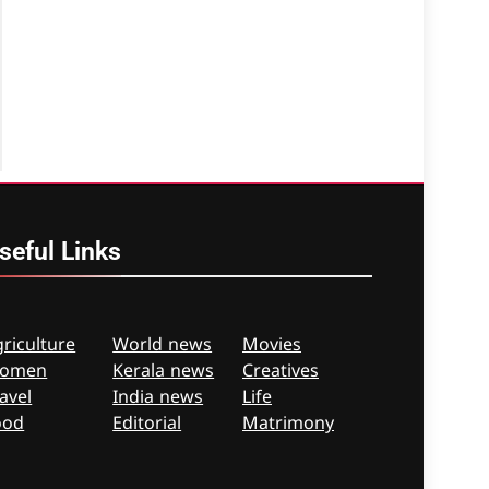
seful
Links
riculture
World news
Movies
omen
Kerala news
Creatives
avel
India news
Life
ood
Editorial
Matrimony