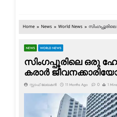
Home
News
World News
സിംഗപ്പൂരിലെ
NEWS
WORLD NEWS
സിംഗപ്പൂരിലെ ഒരു ഹോട്ട
കരാര്‍ ജീവനക്കാരിയ
0
സ്റ്റാഫ് ലേഖകൻ
11 Months Ago
1 Min