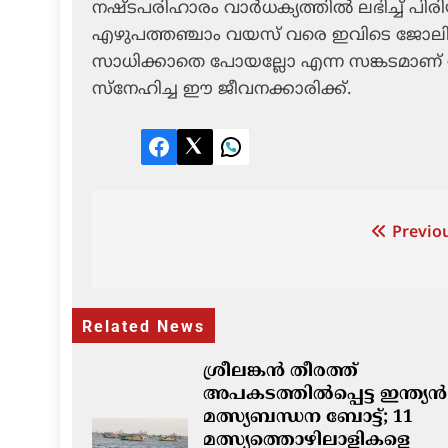
നഷ്ടപരിഹാരം വാര്‍ധക്യത്തില്‍ ലഭിച്ച് പിര
എഴുപത്തഞ്ചാം വയസ് വരെ ഇവിടെ ജോലി 
സാധിക്കാതെ പോയല്ലോ എന്ന സങ്കടമാണ് സ
സ്‌നേഹിച്ച ഈ ജീവനക്കാരിക്ക്.
Facebook
Twitter
LinkedIn
Post
Previou
navigation
Related News
ശ്രീലങ്കൻ തീരത്ത്
അപകടത്തിൽപ്പെട്ട ഇന്ത്യൻ
മത്സ്യബന്ധന ബോട്ട്; 11
മത്സ്യത്തൊഴിലാളികളെ