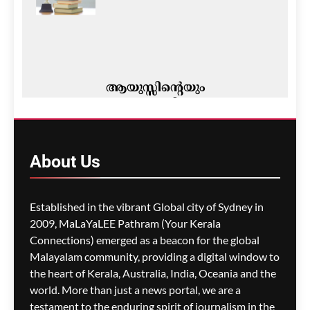
ആയുസ്സിന്റെയും
രോഗശാന്തിയുടെയും
പുണ്യതീർത്ഥം; ഇടവെട്ടി
ശ്രീകൃഷ്ണസ്വാമി
ക്ഷേത്രത്തിലെ ഔഷധ
About
Us
സേവ
ഗീത ദാസ്‌
1 week ago
0
Established in the vibrant Global city of Sydney in
2009, MaLaYaLEE Pathram (Your Kerala
Connections) emerged as a beacon for the global
2050-ഓടെ കാൻസർ
രോഗികളുടെ എണ്ണം
Malayalam community, providing a digital window to
ഇരട്ടിയാകും; ആഗോള
the heart of Kerala, Australia, India, Oceania and the
മുന്നറിയിപ്പുമായി
world. More than just a news portal, we are a
ലോകാരോഗ്യ സംഘടന
testament to the enduring spirit of journalism in the