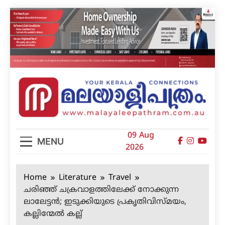
Skip
to
content
മലയാളിപത്രം
09 Aug
MENU
2026
Home
Literature
Travel
ചരിഞ്ഞ് ചക്രവാളത്തിലേക്ക് നോക്കുന്ന
ലാലേട്ടൻ; ഇടുക്കിയുടെ പ്രകൃതിവിസ്മയം,
കല്ലിന്മേൽ കല്ല്