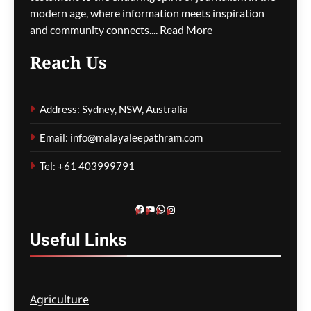
modern age, where information meets inspiration
ഗീത ദാസ്‌
1 week ago
0
and community connects....
Read More
Reach Us
വേരുകളും ചിറകുകളും
ഗീത ദാസ്‌
1 week ago
0
Address: Sydney, NSW, Australia
Email: info@malayaleepathram.com
Tel: +61 403999791
Facebook
YouTube
WhatsApp
Instagram
Useful
Links
Agriculture