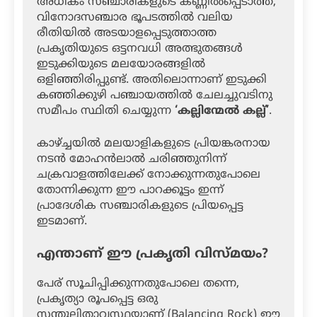
അധികം സഞ്ചാരികളുടെ കണ്ണിൽപ്പെടാത്ത,
വിനോദസഞ്ചാര ഭൂപടത്തിൽ വലിയ
രീതിയിൽ അടയാളപ്പെടുത്താത്ത
പ്രകൃതിയുടെ ഒട്ടനവധി അത്ഭുതങ്ങൾ
ഇടുക്കിയുടെ മലയോരങ്ങളിൽ
ഒളിഞ്ഞിരിപ്പുണ്ട്. അതിലൊന്നാണ് ഇടുക്കി
കഞ്ഞിക്കുഴി പഞ്ചായത്തിൽ ചേലച്ചുവടിനു
സമീപം സ്ഥിതി ചെയ്യുന്ന
‘കല്ലിന്മേൽ കല്ല്’
.
കാഴ്ച്ചയിൽ മലയാളികളുടെ പ്രിയങ്കരനായ
നടൻ മോഹൻലാൽ ചരിഞ്ഞുനിന്ന്
ചക്രവാളത്തിലേക്ക് നോക്കുന്നതുപോലെ
തോന്നിക്കുന്ന ഈ പാറക്കൂട്ടം ഇന്ന്
പ്രാദേശിക സഞ്ചാരികളുടെ പ്രിയപ്പെട്ട
ഇടമാണ്.
എന്താണ് ഈ പ്രകൃതി വിസ്മയം?
പേര് സൂചിപ്പിക്കുന്നതുപോലെ തന്നെ,
പ്രകൃത്യാ രൂപപ്പെട്ട ഒരു
സന്തുലിതാവസ്ഥയാണ് (Balancing Rock) ഈ