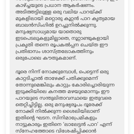
കാഴ്ച്ചയുടെ പ്രധാന ആകർഷണം.
അടിത്തട്ടിലുള്ള ഒരു വലിയ പാറയ്ക്ക്
മുകളിലായി മറ്റൊരു കൂറ്റൻ പാറ കൃത്യമായ
ബാലൻസിംഗിൽ ഉറച്ചുനിൽക്കുന്നു.
മനുഷ്യസാധ്യമായ യാതൊരു
ഇടപെടലുകളുമില്ലാതെ, നൂറ്റാണ്ടുകളായി
പ്രകൃതി തന്നെ രൂപകൽപ്പന ചെയ്ത ഈ
പ്രതിഭാസം ശാസ്ത്രലോകത്തിനും
ഒരുപോലെ കൗതുകമാണ്.
ദൂരെ നിന്ന് നോക്കുമ്പോൾ, പെട്ടെന്ന് ഒരു
കാറ്റടിച്ചാൽ താഴേക്ക് പതിക്കുമെന്ന്
തോന്നുമെങ്കിലും കാറ്റും കോരിച്ചൊരിയുന്ന
ഇടുക്കിയിലെ കനത്ത മഴയുമൊന്നും ഈ
പാറയുടെ സന്തുലിതാവസ്ഥയെ ഇതുവരെ
തെറ്റിച്ചിട്ടില്ല. ഒരു മനുഷ്യരൂപം ദൂരേക്ക്
നോക്കി നിൽക്കുന്ന ശൈലിയിലാണ്
ഇതിന്റെ ഘടന. സിനിമാപ്രേമികളും
നാട്ടുകാരും ഇതിനെ ‘ലാലേട്ടൻ പാറ’ എന്ന്
സ്നേഹത്തോടെ വിശേഷിപ്പിക്കാൻ