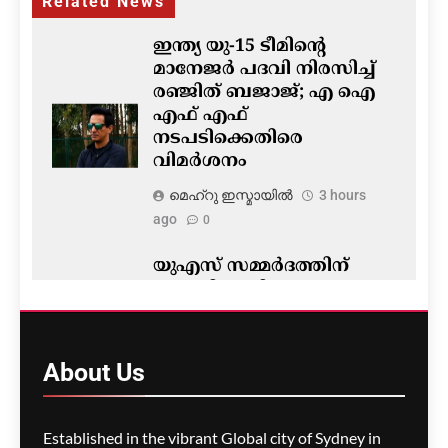
Related News
ഇന്ത്യ യു-15 ടീമിന്റെ
മാനേജർ പദവി നിരസിച്ച്
രഞ്ജിത് ബജാജ്; എ ഐ
എഫ് എഫ്
നടപടിക്കെതിരെ
വിമർശനം
മെഹ്റു ഇസ്മായില്‍
3 hours
ago
0
യുഎസ് സമ്മർദത്തിന്
വഴങ്ങി യുപിഐ നയം
മാറ്റരുതെന്ന് GTRI; ഇടപാട്
നിരക്കിൽ വിവാദം
About
Us
മെഹ്റു ഇസ്മായില്‍
3 hours
ago
0
Established in the vibrant Global city of Sydney in