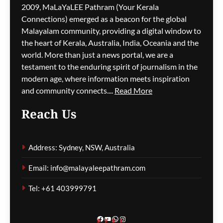
2009, MaLaYaLEE Pathram (Your Kerala
Connections) emerged as a beacon for the global
മെസ്സിയെ ലക്ഷ്യമിട്ട്
ബോംബ് ആക്രമണ
Malayalam community, providing a digital window to
ഭീഷണി; ലോകകപ്പിനിടെ
the heart of Kerala, Australia, India, Oceania and the
സുരക്ഷാഭീഷണികൾ
world. More than just a news portal, we are a
വെളിപ്പെടുത്തി ചോർന്ന
testament to the enduring spirit of journalism in the
പൊലീസ് റിപ്പോർട്ട്
modern age, where information meets inspiration
and community connects....
Read More
മെഹ്റു ഇസ്മായില്‍
3 hours
ago
0
Reach Us
വിമാനത്തിന്റെ വാതിൽ
തുറക്കാൻ ശ്രമിച്ച കേസ്;
Address: Sydney, NSW, Australia
കോടതിയിലും ബഹളം,
ജാമ്യരേഖകൾ
Email: info@malayaleepathram.com
കീറിയെറിഞ്ഞ് പ്രതി
Tel: +61 403999791
മെഹ്റു ഇസ്മായില്‍
4 hours
ago
0
Facebook
YouTube
WhatsApp