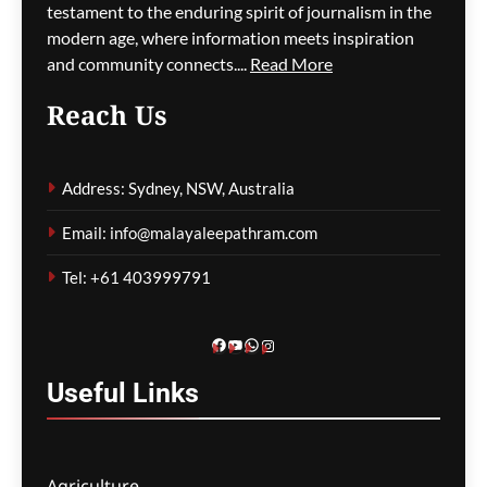
testament to the enduring spirit of journalism in the
modern age, where information meets inspiration
and community connects....
Read More
പാരന്റ് വിസ ലഭിക്കാനുള്ള
Reach Us
കാത്തിരിപ്പിനിടെ മരിച്ചത്
1,500-ലധികം
മാതാപിതാക്കൾ;
Address: Sydney, NSW, Australia
നടപടിക്രമങ്ങൾ
കർശനമാക്കാൻ സർക്കാർ
Email: info@malayaleepathram.com
ഗീത ദാസ്‌
9 hours ago
0
Tel: +61 403999791
Facebook
YouTube
WhatsApp
Instagram
Useful
Links