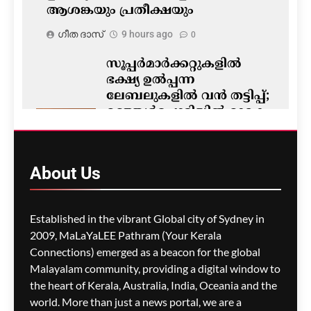
ആശങ്കയും പ്രതീക്ഷയും
ഗീത ദാസ്‌
9 hours ago
0
സൂപ്പർമാർക്കറ്റുകളിൽ
ഭക്ഷ്യ ഉൽപ്പന്ന
ലേബലുകളിൽ വൻ തട്ടിപ്പ്;
മഞ്ഞൾപ്പൊടിയിൽ മാരക
വിഷാംശമെന്ന്
കണ്ടെത്തൽ
ഗീത ദാസ്‌
9 hours ago
About
Us
0
M5 മോട്ടോർവേയിൽ
Established in the vibrant Global city of Sydney in
മാലിന്യ ട്രക്കിന് തീപിടിച്ചു;
2009, MaLaYaLEE Pathram (Your Kerala
കിലോമീറ്ററുകളോളം
Connections) emerged as a beacon for the global
ഗതാഗതക്കുരുക്ക്, മലയാളി
Malayalam community, providing a digital window to
യാത്രികരെയും ബാധിച്ചു
the heart of Kerala, Australia, India, Oceania and the
world. More than just a news portal, we are a
ഗീത ദാസ്‌
9 hours ago
0