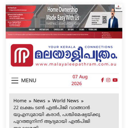
Skip
to
content
മലയാളിപത്രം
07 Aug
MENU
2026
Home
News
World News
22 ലക്ഷം ടണ്‍ എല്‍പിജി വാങ്ങാന്‍
യുഎസുമായി കരാര്‍, പശ്ചിമേഷ്യയ്ക്കു
പുറത്തുനിന്ന് ആദ്യമായി എല്‍പിജി