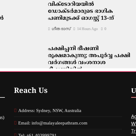
വിക്ടോറിയയിൽ
ഡോക്ടർമാരുടെ ഭാഗിക
കൾ
പണിമുടക്ക് ഓഗസ്റ്റ് 13-ന്
ഗീത ദാസ്‌
14 Hours Ago
0
പക്ഷിപ്പനി ഭീഷണി
രൂക്ഷമാകുന്നു; അപൂർവ്വ പക്ഷി
വർഗങ്ങൾ വംശനാശ
ഭീഷണിയിൽ
ഗീത ദാസ്‌
14 Hours Ago
0
Reach Us
U
Address: Sydney, NSW, Australia
Ag
s)
Email: info@malayaleepathram.com
W
Tr
Tel: +61 403999791