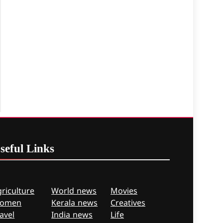
seful
Links
riculture
World news
Movies
omen
Kerala news
Creatives
avel
India news
Life