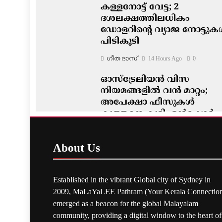
കള്ളനോട്ട് വേട്ട; 2
ദശലക്ഷത്തിലധികം
ഡോളറിന്റെ വ്യാജ നോട്ടു
പിടികൂടി
ഗീത ദാസ്‌
14 Hours Ago
0
ഓസ്‌ട്രേലിയൻ വിസ
നിയമങ്ങളിൽ വൻ മാറ്റം;
അപേക്ഷാ ഫീസുകൾ
കുത്തനെ കൂട്ടി, ഒൻഷോർ
അപേക്ഷകർക്ക് മുൻഗണന
ഗീത ദാസ്‌
14 Hours Ago
0
About
Us
Established in the vibrant Global city of Sydney in
2009, MaLaYaLEE Pathram (Your Kerala Connection
emerged as a beacon for the global Malayalam
community, providing a digital window to the heart of