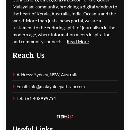
അസോസിയേഷൻ
Malayalam community, providing a digital window to
ഗോൾഡൻ ജൂബിലി
the heart of Kerala, Australia, India, Oceania and the
ആഘോഷവും ഓണം
world. More than just a news portal, we are a
സംഗീത സന്ധ്യയും ഓഗസ്റ്റ്
testament to the enduring spirit of journalism in the
15-ന്
modern age, where information meets inspiration
and community connects....
Read More
ഗീത ദാസ്‌
2 hours ago
0
Reach Us
മെഡികെയർ ബൾക്ക്
ബില്ലിംഗിൽ റെക്കോർഡ്
Address: Sydney, NSW, Australia
വർദ്ധനവ്; ജിപി
സന്ദർശനങ്ങൾ കൂടുതൽ
Email: info@malayaleepathram.com
സൗജന്യമാകും
Tel: +61 403999791
ഗീത ദാസ്‌
2 hours ago
0
Facebook
YouTube
WhatsApp
Instagram
Useful
Links