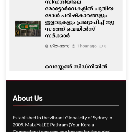
സിഡ്നിയിലെ
മോട്ടോർവേകളിൽ പുതിയ
ടോൾ പരിഷ്‌കാരങ്ങളും
ഇളവുകളും പ്രഖ്യാപിച്ച് ന്യൂ
സൗത്ത് വെയിൽസ്
സർക്കാർ
ഗീത ദാസ്‌
1 hour ago
0
വെസ്റ്റേൺ സിഡ്‌നിയില്‍
നിന്ന് ഏഷ്യൻ
രാജ്യങ്ങളിലേക്ക് നേരിട്ടുള്ള
വിയറ്റ്ജെറ്റ് വിമാന
സർവീസ് പ്രഖ്യാപിച്ചു
About
Us
ഗീത ദാസ്‌
2 hours ago
0
Established in the vibrant Global city of Sydney in
2009, MaLaYaLEE Pathram (Your Kerala
Connections) emerged as a beacon for the global
സിഡ്നി മലയാളി