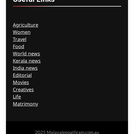
Agriculture
Women
Travel
Food
World news
Kerala news
India news
Editorial
Movies
Creatives
Life
Matrimony
2025 Malayaleepathram.com.au