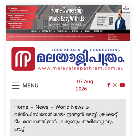
Skip
to
content
മലയാളിപത്രം
07 Aug
MENU
2026
Home
News
World News
വിന്‍ഡീസിനെതിരായ ഇന്ത്യന്‍ ടെസ്റ്റ് ക്രിക്കറ്റ്
ടീം, ദേവദത്ത് ഇന്‍, കരുണും അഭിമന്യുവും
ഔട്ട്