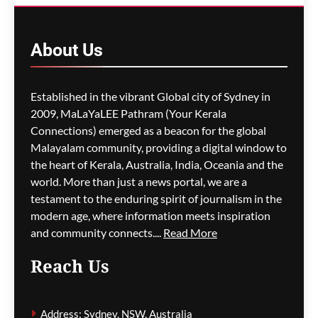
മാറ്റം- ഡയറക്ഷൻ 119′
പ്രാബല്യത്തിൽ; നാട്ടിൽ
നിന്നുള്ള വിസ
About
Us
അപേക്ഷകൾ വൈകാൻ
സാധ്യത
Established in the vibrant Global city of Sydney in
ഗീത ദാസ്‌
11 hours ago
0
2009, MaLaYaLEE Pathram (Your Kerala
Connections) emerged as a beacon for the global
പോർട്ട് അഡലെയ്ഡിൽ
സൾഫർ തീപിടിത്തം;
Malayalam community, providing a digital window to
വിഷപുക പടരുന്നു,
the heart of Kerala, Australia, India, Oceania and the
അടിയന്തര ഒഴിപ്പിക്കൽ
world. More than just a news portal, we are a
നിർദേശം
testament to the enduring spirit of journalism in the
modern age, where information meets inspiration
ഗീത ദാസ്‌
11 hours ago
0
and community connects....
Read More
Reach Us
കുടിയേറ്റ നയത്തിലെ
തർക്കങ്ങൾ; യഥാർത്ഥ
Address: Sydney, NSW, Australia