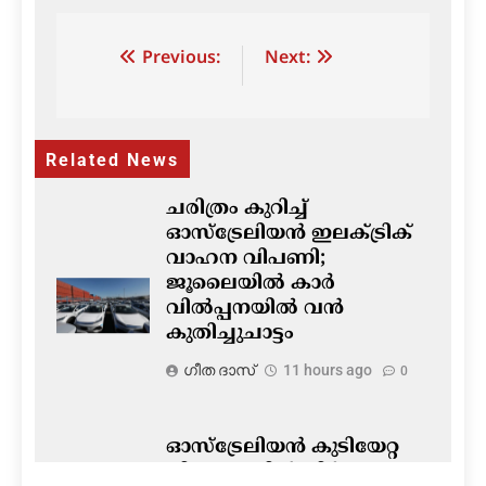
Post
Previous:
Next:
navigation
Related News
ചരിത്രം കുറിച്ച്
ഓസ്‌ട്രേലിയൻ ഇലക്ട്രിക്
വാഹന വിപണി;
ജൂലൈയിൽ കാർ
വിൽപ്പനയിൽ വൻ
കുതിച്ചുചാട്ടം
ഗീത ദാസ്‌
11 hours ago
0
ഓസ്‌ട്രേലിയൻ കുടിയേറ്റ
നിയമങ്ങളിൽ നിർണ്ണായക