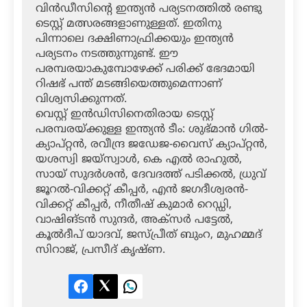
വിന്‍ഡീസിന്റെ ഇന്ത്യന്‍ പര്യടനത്തില്‍ രണ്ടു
ടെസ്റ്റ് മത്സരങ്ങളാണുള്ളത്. ഇതിനു
പിന്നാലെ ദക്ഷിണാഫ്രിക്കയും ഇന്ത്യന്‍
പര്യടനം നടത്തുന്നുണ്ട്. ഈ
പരമ്പരയാകുമ്പോഴേക്ക് പരിക്ക് ഭേദമായി
റിഷഭ് പന്ത് മടങ്ങിയെത്തുമെന്നാണ്
വിശ്വസിക്കുന്നത്.
വെസ്റ്റ് ഇന്‍ഡിസിനെതിരായ ടെസ്റ്റ്
പരമ്പരയ്ക്കുള്ള ഇന്ത്യന്‍ ടീം: ശുഭ്മാന്‍ ഗില്‍-
ക്യാപ്റ്റന്‍, രവീന്ദ്ര ജഡേജ-വൈസ് ക്യാപ്റ്റന്‍,
യശസ്വി ജയ്‌സ്വാള്‍, കെ എല്‍ രാഹുല്‍,
സായ് സുദര്‍ശന്‍, ദേവദത്ത് പടിക്കല്‍, ധ്രുവ്
ജൂറല്‍-വിക്കറ്റ് കീപ്പര്‍, എന്‍ ജഗദീശ്വരന്‍-
വിക്കറ്റ് കീപ്പര്‍, നീതീഷ് കുമാര്‍ റെഡ്ഡി,
വാഷിങ്ടന്‍ സുന്ദര്‍, അക്‌സര്‍ പട്ടേല്‍,
കൂല്‍ദീപ് യാദവ്, ജസ്പ്രീത് ബുംറ, മുഹമ്മദ്
സിറാജ്, പ്രസീദ് കൃഷ്ണ.
Facebook
Twitter
LinkedIn