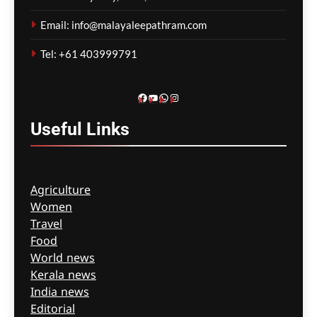
പ്രശ്നങ്ങൾ
മറച്ചുവെക്കപ്പെടുന്നുവെന്ന്
Email: info@malayaleepathram.com
വിദഗ്ദ്ധർ
Tel: +61 403999791
ഗീത ദാസ്‌
12 hours ago
0
Facebook
YouTube
WhatsApp
Instagram
Useful
Links
Agriculture
Women
Travel
Food
World news
Kerala news
India news
Editorial