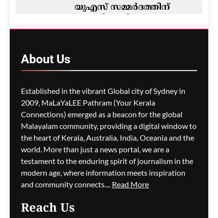
യുഎസ് സമ്മർദത്തിന്
വഴങ്ങി യുപിഐ നയം
മാറ്റരുതെന്ന് GTRI; ഇടപാട്
നിരക്കിൽ വിവാദം
About
Us
മെഹ്റു ഇസ്മായില്‍
32 minutes
ago
0
Established in the vibrant Global city of Sydney in
2009, MaLaYaLEE Pathram (Your Kerala
Connections) emerged as a beacon for the global
മെസ്സിയെ ലക്ഷ്യമിട്ട്
ബോംബ് ആക്രമണ
Malayalam community, providing a digital window to
ഭീഷണി; ലോകകപ്പിനിടെ
the heart of Kerala, Australia, India, Oceania and the
സുരക്ഷാഭീഷണികൾ
world. More than just a news portal, we are a
വെളിപ്പെടുത്തി ചോർന്ന
testament to the enduring spirit of journalism in the
പൊലീസ് റിപ്പോർട്ട്
modern age, where information meets inspiration
and community connects....
Read More
മെഹ്റു ഇസ്മായില്‍
35 minutes
ago
0
Reach Us