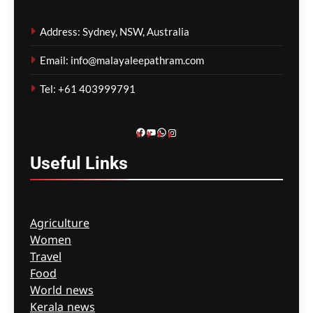
വിമാനത്തിന്റെ വാതിൽ
തുറക്കാൻ ശ്രമിച്ച കേസ്;
Address: Sydney, NSW, Australia
കോടതിയിലും ബഹളം,
ജാമ്യരേഖകൾ
Email: info@malayaleepathram.com
കീറിയെറിഞ്ഞ് പ്രതി
Tel: +61 403999791
മെഹ്റു ഇസ്മായില്‍
39 minutes
ago
0
Facebook
YouTube
WhatsApp
Instagram
Useful
Links
Agriculture
Women
Travel
Food
World news
Kerala news