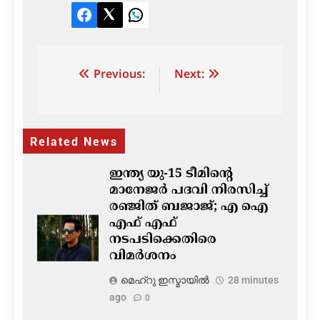
Facebook
Twitter
LinkedIn
Post
Previous:
Next:
navigation
Related News
ഇന്ത്യ യു-15 ടീമിന്റെ
മാനേജർ പദവി നിരസിച്ച്
രഞ്ജിത് ബജാജ്; എ ഐ
എഫ് എഫ്
നടപടിക്കെതിരെ
വിമർശനം
മെഹ്റു ഇസ്മായില്‍
28 minutes
ago
0