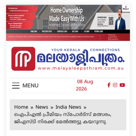
Skip
to
content
മലയാളിപത്രം
08 Aug
MENU
2026
Home
News
India News
ഐപിഎല്‍ പ്രീമിയം സ്‌പോര്‍ട്‌സ് മത്സരം,
ജിഎസ്ടി നിരക്ക് മേല്‍ത്തട്ടു കയറുന്നു