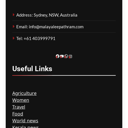
1,500-ലധികം
മാതാപിതാക്കൾ;
Address: Sydney, NSW, Australia
നടപടിക്രമങ്ങൾ
കർശനമാക്കാൻ സർക്കാർ
Email: info@malayaleepathram.com
ഗീത ദാസ്‌
2 hours ago
0
Tel: +61 403999791
Facebook
YouTube
WhatsApp
Instagram
Useful
Links
Agriculture
Women
Travel
Food
World news