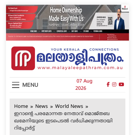
Skip
to
content
മലയാളിപത്രം
07 Aug
MENU
2026
Home
News
World News
ഇറാന്റെ പരമോന്നത നേതാവ് മൊജ്തബ
ഖമേനിയുടെ ഇടപെടൽ വർധിക്കുന്നതായി
റിപ്പോർട്ട്