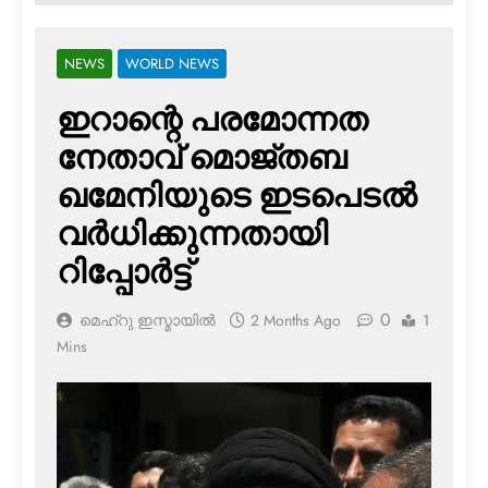
NEWS
WORLD NEWS
ഇറാന്റെ പരമോന്നത
നേതാവ് മൊജ്തബ
ഖമേനിയുടെ ഇടപെടൽ
വർധിക്കുന്നതായി
റിപ്പോർട്ട്
0
മെഹ്റു ഇസ്മായില്‍
2 Months Ago
1
Mins