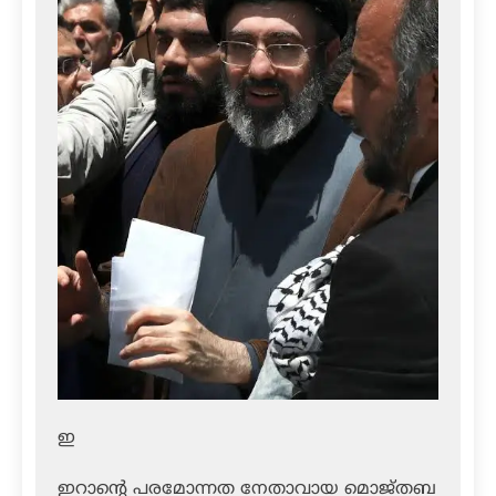
ഇ
ഇറാന്റെ പരമോന്നത നേതാവായ മൊജ്തബ