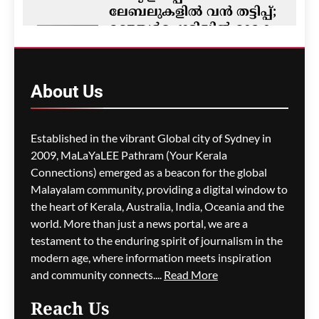
ലേബലുകളിൽ വൻ തട്ടിപ്പ്;
മഞ്ഞൾപ്പൊടിയിൽ മാരക
വിഷാംശമെന്ന്
കണ്ടെത്തൽ
ഗീത ദാസ്‌
2 hours ago
About
Us
0
M5 മോട്ടോർവേയിൽ
Established in the vibrant Global city of Sydney in
മാലിന്യ ട്രക്കിന് തീപിടിച്ചു;
2009, MaLaYaLEE Pathram (Your Kerala
കിലോമീറ്ററുകളോളം
Connections) emerged as a beacon for the global
ഗതാഗതക്കുരുക്ക്, മലയാളി
Malayalam community, providing a digital window to
യാത്രികരെയും ബാധിച്ചു
the heart of Kerala, Australia, India, Oceania and the
world. More than just a news portal, we are a
ഗീത ദാസ്‌
2 hours ago
0
testament to the enduring spirit of journalism in the
modern age, where information meets inspiration
and community connects....
Read More
പാരന്റ് വിസ ലഭിക്കാനുള്ള
Reach Us
കാത്തിരിപ്പിനിടെ മരിച്ചത്