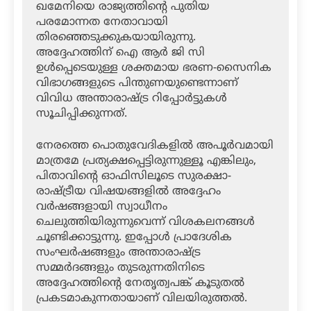
ഖമേനിയെ രാജ്യത്തിന്റെ പുതിയ
പരമോന്നത നേതാവായി
തിരഞ്ഞെടുക്കുകയായിരുന്നു.
അദ്ദേഹത്തിന് ഐ ആർ ജി സി
ഉൾപ്പെടെയുള്ള ശക്തമായ ഭരണ-സൈനിക
വിഭാഗങ്ങളുടെ പിന്തുണയുണ്ടെന്നാണ്
വിവിധ അന്താരാഷ്ട്ര റിപ്പോർട്ടുകൾ
സൂചിപ്പിക്കുന്നത്.
നേരത്തെ പൊതുവേദികളിൽ അപൂർവമായി
മാത്രമേ പ്രത്യക്ഷപ്പെട്ടിരുന്നുള്ളൂ എങ്കിലും,
പിതാവിന്റെ ഓഫിസിലൂടെ സുരക്ഷാ-
രാഷ്ട്രീയ വിഷയങ്ങളിൽ അദ്ദേഹം
വർഷങ്ങളായി സ്വാധീനം
ചെലുത്തിയിരുന്നുവെന്ന് വിശകലനങ്ങൾ
ചൂണ്ടിക്കാട്ടുന്നു. ഇപ്പോൾ പ്രാദേശിക
സംഘർഷങ്ങളും അന്താരാഷ്ട്ര
സമ്മർദങ്ങളും തുടരുന്നതിനിടെ
അദ്ദേഹത്തിന്റെ നേതൃത്വപങ്ക് കൂടുതൽ
പ്രകടമാകുന്നതായാണ് വിലയിരുത്തൽ.