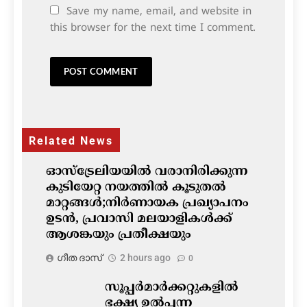
Save my name, email, and website in
this browser for the next time I comment.
Related News
ഓസ്‌ട്രേലിയയിൽ വരാനിരിക്കുന്ന
കുടിയേറ്റ നയത്തിൽ കൂടുതൽ
മാറ്റങ്ങൾ;നിർണായക പ്രഖ്യാപനം
ഉടൻ, പ്രവാസി മലയാളികൾക്ക്
ആശങ്കയും പ്രതീക്ഷയും
ഗീത ദാസ്‌
2 hours ago
0
സൂപ്പർമാർക്കറ്റുകളിൽ
ഭക്ഷ്യ ഉൽപ്പന്ന