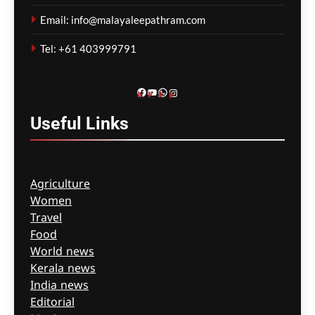
കർശനമാക്കാൻ സർക്കാർ
Email: info@malayaleepathram.com
ഗീത ദാസ്‌
8 hours ago
0
Tel: +61 403999791
Facebook
YouTube
WhatsApp
Instagram
Useful
Links
Agriculture
Women
Travel
Food
World news
Kerala news
India news
Editorial