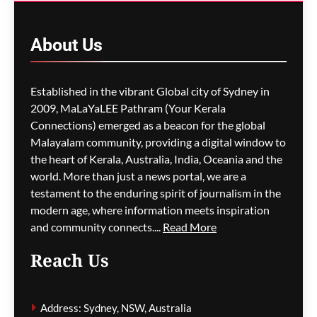
കണ്ടെത്തൽ
ഗീത ദാസ്‌
8 hours ago
About
Us
0
M5 മോട്ടോർവേയിൽ
Established in the vibrant Global city of Sydney in
മാലിന്യ ട്രക്കിന് തീപിടിച്ചു;
2009, MaLaYaLEE Pathram (Your Kerala
കിലോമീറ്ററുകളോളം
Connections) emerged as a beacon for the global
ഗതാഗതക്കുരുക്ക്, മലയാളി
Malayalam community, providing a digital window to
യാത്രികരെയും ബാധിച്ചു
the heart of Kerala, Australia, India, Oceania and the
world. More than just a news portal, we are a
ഗീത ദാസ്‌
8 hours ago
0
testament to the enduring spirit of journalism in the
modern age, where information meets inspiration
and community connects....
Read More
പാരന്റ് വിസ ലഭിക്കാനുള്ള
Reach Us
കാത്തിരിപ്പിനിടെ മരിച്ചത്
1,500-ലധികം
മാതാപിതാക്കൾ;
Address: Sydney, NSW, Australia
നടപടിക്രമങ്ങൾ