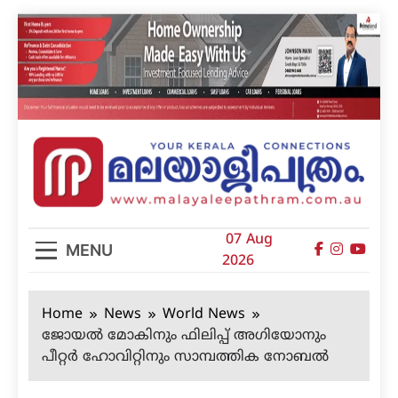
Skip
to
content
മലയാളിപത്രം
07 Aug
MENU
2026
Home
News
World News
ജോയല്‍ മോകിനും ഫിലിപ്പ് അഗിയോനും
പീറ്റര്‍ ഹോവിറ്റിനും സാമ്പത്തിക നോബല്‍