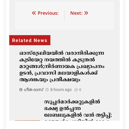
Post
Previous:
Next:
navigation
Related News
ഓസ്‌ട്രേലിയയിൽ വരാനിരിക്കുന്ന
കുടിയേറ്റ നയത്തിൽ കൂടുതൽ
മാറ്റങ്ങൾ;നിർണായക പ്രഖ്യാപനം
ഉടൻ, പ്രവാസി മലയാളികൾക്ക്
ആശങ്കയും പ്രതീക്ഷയും
ഗീത ദാസ്‌
8 hours ago
0
സൂപ്പർമാർക്കറ്റുകളിൽ
ഭക്ഷ്യ ഉൽപ്പന്ന
ലേബലുകളിൽ വൻ തട്ടിപ്പ്;
മഞ്ഞൾപ്പൊടിയിൽ മാരക
വിഷാംശമെന്ന്