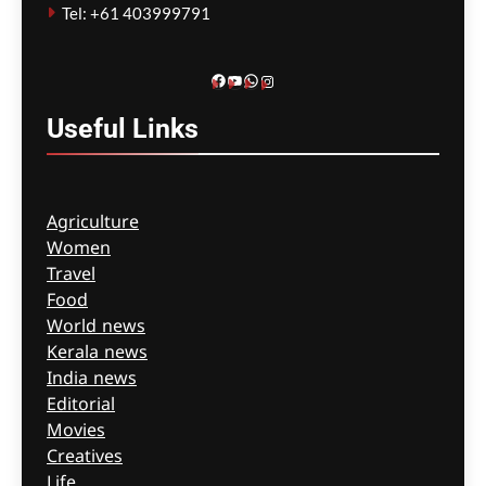
Tel: +61 403999791
ഗീത ദാസ്‌
9 hours ago
0
Facebook
YouTube
WhatsApp
Instagram
Useful
Links
Agriculture
Women
Travel
Food
World news
Kerala news
India news
Editorial
Movies
Creatives
Life