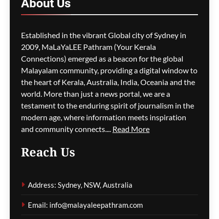
About
Us
അപേക്ഷകൾ വൈകാൻ
സാധ്യത
Established in the vibrant Global city of Sydney in
ഗീത ദാസ്‌
8 hours ago
0
2009, MaLaYaLEE Pathram (Your Kerala
Connections) emerged as a beacon for the global
പോർട്ട് അഡലെയ്ഡിൽ
സൾഫർ തീപിടിത്തം;
Malayalam community, providing a digital window to
വിഷപുക പടരുന്നു,
the heart of Kerala, Australia, India, Oceania and the
അടിയന്തര ഒഴിപ്പിക്കൽ
world. More than just a news portal, we are a
നിർദേശം
testament to the enduring spirit of journalism in the
modern age, where information meets inspiration
ഗീത ദാസ്‌
9 hours ago
0
and community connects....
Read More
Reach Us
കുടിയേറ്റ നയത്തിലെ
തർക്കങ്ങൾ; യഥാർത്ഥ
Address: Sydney, NSW, Australia
പ്രശ്നങ്ങൾ
മറച്ചുവെക്കപ്പെടുന്നുവെന്ന്
Email: info@malayaleepathram.com
വിദഗ്ദ്ധർ