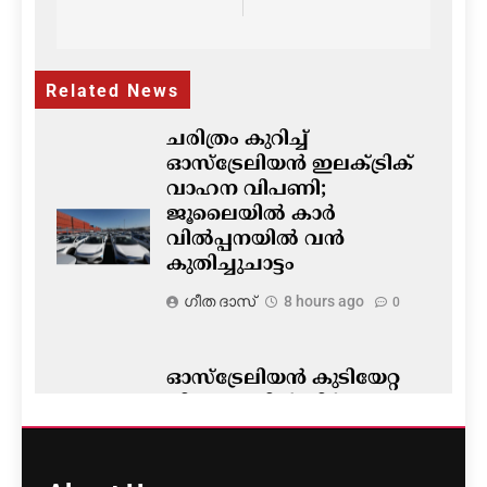
navigation
Related News
ചരിത്രം കുറിച്ച്
ഓസ്‌ട്രേലിയൻ ഇലക്ട്രിക്
വാഹന വിപണി;
ജൂലൈയിൽ കാർ
വിൽപ്പനയിൽ വൻ
കുതിച്ചുചാട്ടം
ഗീത ദാസ്‌
8 hours ago
0
ഓസ്‌ട്രേലിയൻ കുടിയേറ്റ
നിയമങ്ങളിൽ നിർണ്ണായക
മാറ്റം- ഡയറക്ഷൻ 119′
പ്രാബല്യത്തിൽ; നാട്ടിൽ
നിന്നുള്ള വിസ