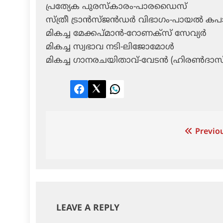
പ്രത്യേക പുരസ്‌കാരം-പാരഡൈസ്
സ്ത്രീ ട്രാന്‍സ്ജന്‍ഡര്‍ വിഭാഗം-പായല്‍ ക
മികച്ച മേക്കപ്മാന്‍-റോണക്‌സ് സേവ്യര്‍
മികച്ച സ്വഭാവ നടി-ലിജോമോള്‍
മികച്ച ഗാനരചയിതാവ്-വേടന്‍ (ഹിരണ്‍ദാസ്
Facebook
Twitter
LinkedIn
Post
Previou
navigation
LEAVE A REPLY