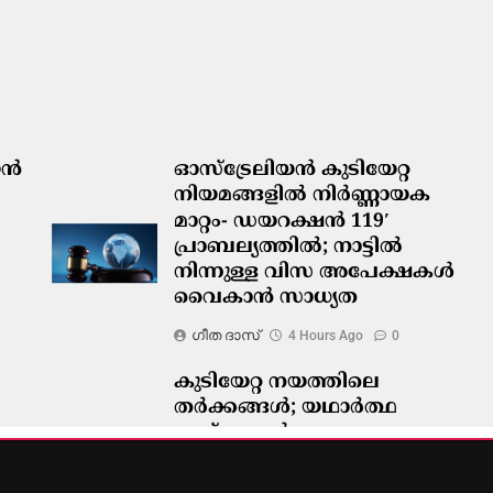
ിയൻ
ഓസ്‌ട്രേലിയൻ കുടിയേറ്റ
നിയമങ്ങളിൽ നിർണ്ണായക
മാറ്റം- ഡയറക്ഷൻ 119′
പ്രാബല്യത്തിൽ; നാട്ടിൽ
നിന്നുള്ള വിസ അപേക്ഷകൾ
വൈകാൻ സാധ്യത
ഗീത ദാസ്‌
4 Hours Ago
0
കുടിയേറ്റ നയത്തിലെ
തർക്കങ്ങൾ; യഥാർത്ഥ
പ്രശ്നങ്ങൾ
മറച്ചുവെക്കപ്പെടുന്നുവെന്ന്
വിദഗ്ദ്ധർ