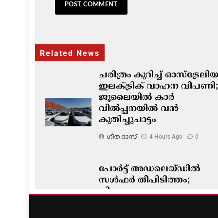
Related News
ചരിത്രം കുറിച്ച് ഓസ്‌ട്രേല
ഇലക്ട്രിക് വാഹന വിപണി;
ജൂലൈയിൽ കാർ
വിൽപ്പനയിൽ വൻ
കുതിച്ചുചാട്ടം
ഗീത ദാസ്‌
4 Hours Ago
0
പോർട്ട് അഡലെയ്ഡിൽ
സൾഫർ തീപിടിത്തം;
വിഷപുക പടരുന്നു,
അടിയന്തര ഒഴിപ്പിക്കൽ
നിർദേശം