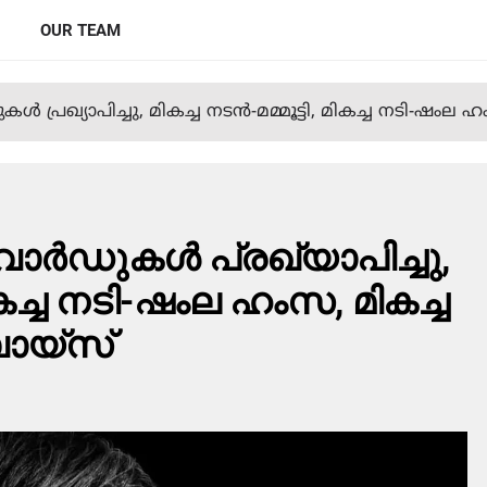
OUR TEAM
പ്രഖ്യാപിച്ചു, മികച്ച നടന്‍-മമ്മൂട്ടി, മികച്ച നടി-ഷംല 
്‍ഡുകള്‍ പ്രഖ്യാപിച്ചു,
 മികച്ച നടി-ഷംല ഹംസ, മികച്ച
ോയ്‌സ്