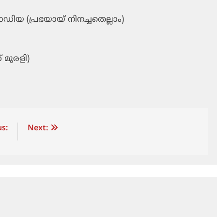
പാഡിയ (പ്രഭയായ് നിനച്ചതെല്ലാം)
 മുരളി)
s:
Next: