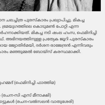
ലച്ചിത്ര പുരസ്‌കാരം പ്രഖ്യാപിച്ചു. മികച്ച
ി. ഭ്രമയുഗത്തിലെ കൊടുമണ്‍ പോറ്റി എന്ന
ര്‍ഹനാക്കിയത്. മികച്ച നടി ഷംല ഹംസ, ഫെമിനിച്ചി
 അഭിനയത്തിനുള്ള പ്രത്യേക ജൂറി പുരസ്‌കാരം
യോതിര്‍മയി, ദര്‍ശന രാജേന്ദ്രന്‍ എന്നിവരും
്‌കാരം മഞ്ഞുമ്മല്‍ ബോയ്‌സ് കരസ്ഥമാക്കി.
്മദ് (ഫെമിനിച്ചി ഫാത്തിമ)
ള്‍ (രചന-സി എസ് മീനാക്ഷി)
കെട്ടുകള്‍ (രചന-വല്‍സലന്‍ വാതുശേരി)