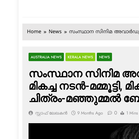
Home
News
സംസ്ഥാന സിനിമ അവാര്‍ഡുകള്‍ 
AUSTRALIA NEWS
KERALA NEWS
NEWS
സംസ്ഥാന സിനിമ അവാര
മികച്ച നടന്‍-മമ്മൂട്ടി,
ചിത്രം-മഞ്ഞുമ്മല്‍ ബ
0
സ്റ്റാഫ് ലേഖകൻ
9 Months Ago
1 Mins