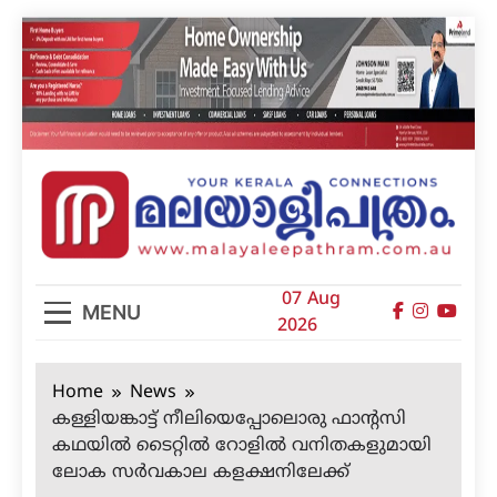
Skip
to
content
മലയാളിപത്രം
07 Aug
MENU
2026
Home
News
കള്ളിയങ്കാട്ട് നീലിയെപ്പോലൊരു ഫാന്റസി
കഥയില്‍ ടൈറ്റില്‍ റോളില്‍ വനിതകളുമായി
ലോക സര്‍വകാല കളക്ഷനിലേക്ക്