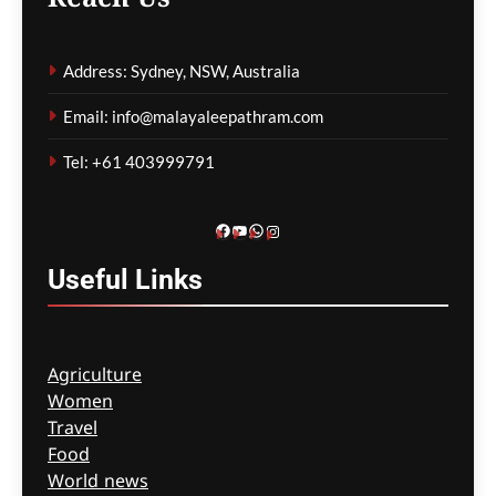
Reach Us
രാജേഷിന്റെ
മൃതദേഹത്തോട്
Address: Sydney, NSW, Australia
അനാദരവ്;
അന്വേഷണത്തിന് കണ്ണൂർ
Email: info@malayaleepathram.com
കലക്ടറുടെ ഉത്തരവ്
Tel: +61 403999791
മെഹ്റു ഇസ്മായില്‍
15 minutes
ago
0
Facebook
YouTube
WhatsApp
Instagram
Useful
Links
Agriculture
Women
Travel
Food
World news