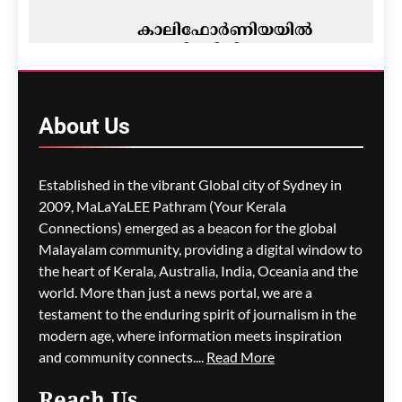
കാലിഫോർണിയയിൽ
ട്രെക്കിങ്ങിനിടെ
കാണാതായ ഇന്ത്യൻ
വംശജനായ ഗവേഷക
വിദ്യാർഥി മരിച്ച നിലയിൽ
About
Us
മെഹ്റു ഇസ്മായില്‍
8 minutes
ago
0
Established in the vibrant Global city of Sydney in
2009, MaLaYaLEE Pathram (Your Kerala
Connections) emerged as a beacon for the global
സൗദി അറേബ്യ, തുർക്കി,
പാകിസ്താൻ പ്രതിരോധ
Malayalam community, providing a digital window to
കരാറിൽ ഒപ്പുവച്ചു
the heart of Kerala, Australia, India, Oceania and the
world. More than just a news portal, we are a
മെഹ്റു ഇസ്മായില്‍
12 minutes
testament to the enduring spirit of journalism in the
ago
0
modern age, where information meets inspiration
and community connects....
Read More