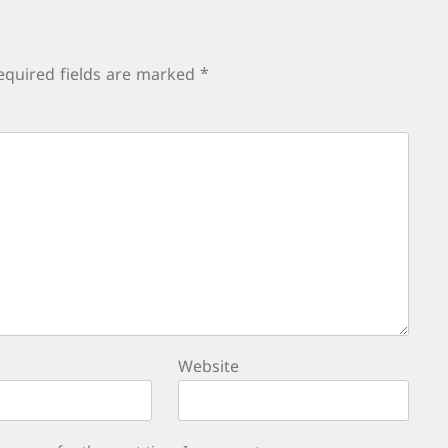
equired fields are marked
*
Website