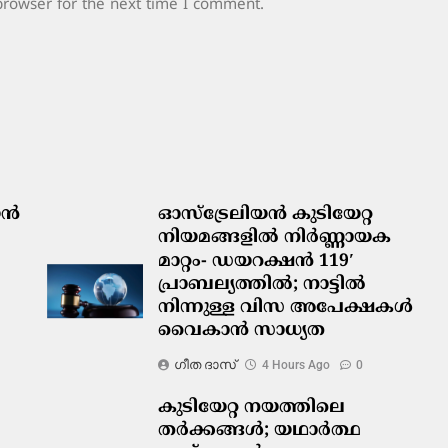
browser for the next time I comment.
ിയൻ
ഓസ്‌ട്രേലിയൻ കുടിയേറ്റ
നിയമങ്ങളിൽ നിർണ്ണായക
മാറ്റം- ഡയറക്ഷൻ 119′
പ്രാബല്യത്തിൽ; നാട്ടിൽ
നിന്നുള്ള വിസ അപേക്ഷകൾ
വൈകാൻ സാധ്യത
ഗീത ദാസ്‌
4 Hours Ago
0
കുടിയേറ്റ നയത്തിലെ
തർക്കങ്ങൾ; യഥാർത്ഥ