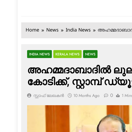
Home
News
India News
അഹമ്മദാബാദില്‍
INDIA NEWS
KERALA NEWS
NEWS
അഹമ്മദാബാദില്‍ ലുലു
കോടിക്ക്, സ്റ്റാമ്പ് ഡ്യ
0
സ്റ്റാഫ് ലേഖകൻ
10 Months Ago
1 Min