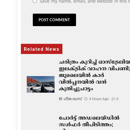
Save my name, email, and website in this 
Related News
ചരിത്രം കുറിച്ച് ഓസ്‌ട്രേല
ഇലക്ട്രിക് വാഹന വിപണി;
ജൂലൈയിൽ കാർ
വിൽപ്പനയിൽ വൻ
കുതിച്ചുചാട്ടം
ഗീത ദാസ്‌
4 Hours Ago
0
പോർട്ട് അഡലെയ്ഡിൽ
സൾഫർ തീപിടിത്തം;