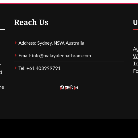
പ്രശ്നങ്ങൾ
മറച്ചുവെക്കപ്പെടുന്നുവെന്ന്
വിദഗ്ദ്ധർ
U
Reach Us
ഗീത ദാസ്‌
4 Hours Ago
0
Address: Sydney, NSW, Australia
Ag
Email: info@malayaleepathram.com
W
Tr
w
Tel: +61 403999791
F
nd
he
Facebook
YouTube
WhatsApp
Instagram