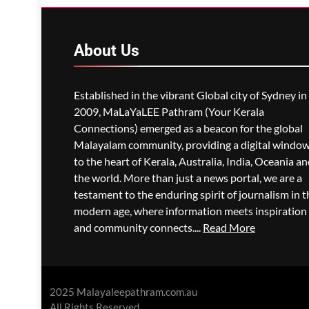
വിഷപുക പടരുന്നു,
അടിയന്തര ഒഴിപ്പിക്കൽ
നിർദേശം
About
Us
ഗീത ദാസ്‌
4 Hours Ago
0
Established in the vibrant Global city of Sydney in
2009, MaLaYaLEE Pathram (Your Kerala
Connections) emerged as a beacon for the global
Malayalam community, providing a digital windo
to the heart of Kerala, Australia, India, Oceania a
the world. More than just a news portal, we are a
testament to the enduring spirit of journalism in t
modern age, where information meets inspiration
and community connects....
Read More
2025 Malayaleepathram.com.au
All Rights Reserved