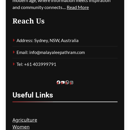
modern age, where information meets inspiration
നൂറിലധികം സർവീസുകൾ
and community connects....
Read More
വൈകി
Reach Us
ഗീത ദാസ്‌
7 hours ago
0
Address: Sydney, NSW, Australia
കോവിഡ് ബാധിച്ച് 50
Email: info@malayaleepathram.com
വയോധികർ മരിച്ച
സംഭവം; മെൽബൺ സെന്റ്
Tel: +61 403999791
ബേസിൽസ് അധികൃതർ
കൊറോണിയൽ
ഇൻക്വസ്റ്റിൽ ഹാജരായി
Facebook
YouTube
WhatsApp
Instagram
ഗീത ദാസ്‌
7 hours ago
0
Useful
Links
Agriculture
Women