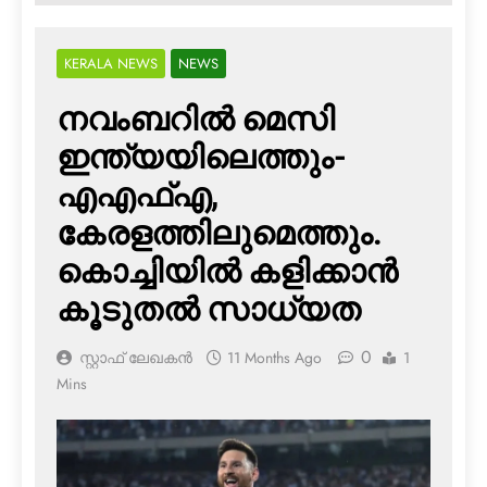
KERALA NEWS
NEWS
നവംബറില്‍ മെസി
ഇന്ത്യയിലെത്തും-
എഎഫ്എ,
കേരളത്തിലുമെത്തും.
കൊച്ചിയില്‍ കളിക്കാന്‍
കൂടുതല്‍ സാധ്യത
0
സ്റ്റാഫ് ലേഖകൻ
11 Months Ago
1
Mins