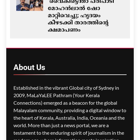
‘വൈകിട്ടെന്താ പരിപാടി’
മോഹൻലാൽ ഷോ
മാറ്റിവെച്ചു; ഹൃദയം
കീഴടക്കി താരത്തിന്റെ
ക്ഷമാപണം
ഗീത ദാസ്‌
7 hours ago
0
ഓസ്‌ട്രേലിയയിൽ ഭവന
പ്രതിസന്ധിയും വിസ നിയമ
About
Us
മാറ്റങ്ങളും; ലേബർ
സർക്കാരിനെതിരെ
പ്രതിപക്ഷം,
Established in the vibrant Global city of Sydney in
പ്രവാസികളിൽ ആശങ്ക
2009, MaLaYaLEE Pathram (Your Kerala
ഗീത ദാസ്‌
7 hours ago
0
Connections) emerged as a beacon for the global
Malayalam community, providing a digital window to
the heart of Kerala, Australia, India, Oceania and the
ജീവനക്കാരുടെ ക്ഷാമം –
world. More than just a news portal, we are a
സിഡ്നി
testament to the enduring spirit of journalism in the
വിമാനത്താവളത്തിൽ