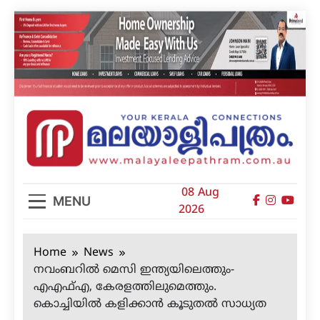
Skip
to
content
മലയാളിപത്രം
08 Aug
MENU
2026
Home
News
നവംബറില്‍ മെസി ഇന്ത്യയിലെത്തും-
എഎഫ്എ, കേരളത്തിലുമെത്തും.
കൊച്ചിയില്‍ കളിക്കാന്‍ കൂടുതല്‍ സാധ്യത