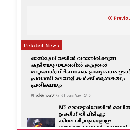
Post
Previou
navigation
Related News
ഓസ്‌ട്രേലിയയിൽ വരാനിരിക്കുന്ന
കുടിയേറ്റ നയത്തിൽ കൂടുതൽ
മാറ്റങ്ങൾ;നിർണായക പ്രഖ്യാപനം ഉടൻ
പ്രവാസി മലയാളികൾക്ക് ആശങ്കയും
പ്രതീക്ഷയും
ഗീത ദാസ്‌
6 Hours Ago
0
M5 മോട്ടോർവേയിൽ മാലിന്
ട്രക്കിന് തീപിടിച്ചു;
കിലോമീറ്ററുകളോളം
ഗതാഗതക്കുരുക്ക്, മലയാളി