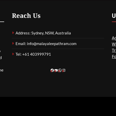
കർശനമാക്കാൻ സർക്കാർ
ഗീത ദാസ്‌
6 Hours Ago
0
U
Reach Us
Address: Sydney, NSW, Australia
Ag
Email: info@malayaleepathram.com
W
Tr
w
Tel: +61 403999791
F
nd
he
Facebook
YouTube
WhatsApp
Instagram