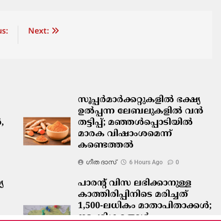
s:
Next:
സൂപ്പർമാർക്കറ്റുകളിൽ ഭക്ഷ്യ
ഉൽപ്പന്ന ലേബലുകളിൽ വൻ
,
തട്ടിപ്പ്; മഞ്ഞൾപ്പൊടിയിൽ
മാരക വിഷാംശമെന്ന്
കണ്ടെത്തൽ
ഗീത ദാസ്‌
6 Hours Ago
0
യ
പാരന്റ് വിസ ലഭിക്കാനുള്ള
കാത്തിരിപ്പിനിടെ മരിച്ചത്
1,500-ലധികം മാതാപിതാക്കൾ;
നടപടിക്രമങ്ങൾ