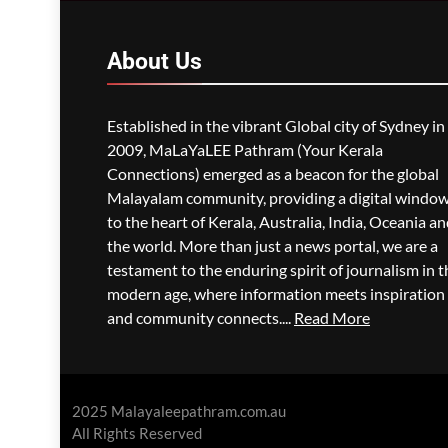
യാത്രികരെയും ബാധിച്ചു
ഗീത ദാസ്‌
6 Hours Ago
0
About
Us
Established in the vibrant Global city of Sydney in
2009, MaLaYaLEE Pathram (Your Kerala
Connections) emerged as a beacon for the global
Malayalam community, providing a digital windo
to the heart of Kerala, Australia, India, Oceania a
the world. More than just a news portal, we are a
testament to the enduring spirit of journalism in t
modern age, where information meets inspiration
and community connects....
Read More
2025 Malayaleepathram.com.au
All Rights Reserved