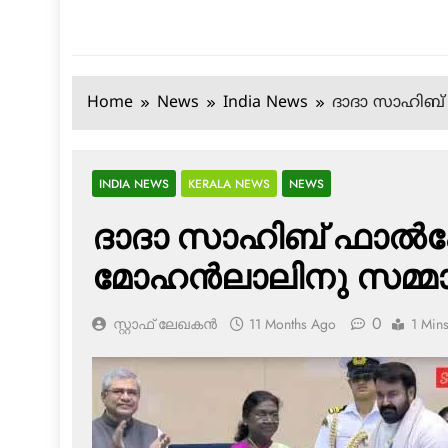
Home
News
India News
ദാദാ സാഹിബ് ഫ
INDIA NEWS
KERALA NEWS
NEWS
ദാദാ സാഹിബ് ഫാല്‍ക്
മോഹന്‍ലാലിനു സമ്മാനി
0
സ്റ്റാഫ് ലേഖകൻ
11 Months Ago
1 Min