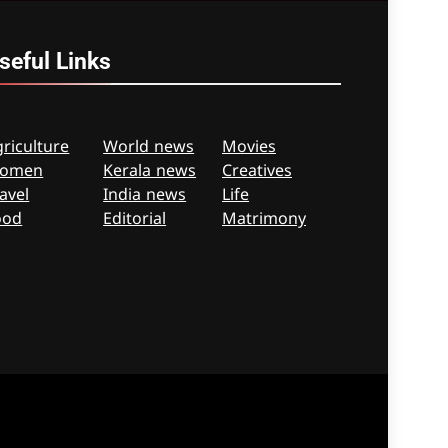
seful
Links
riculture
World news
Movies
omen
Kerala news
Creatives
avel
India news
Life
ood
Editorial
Matrimony