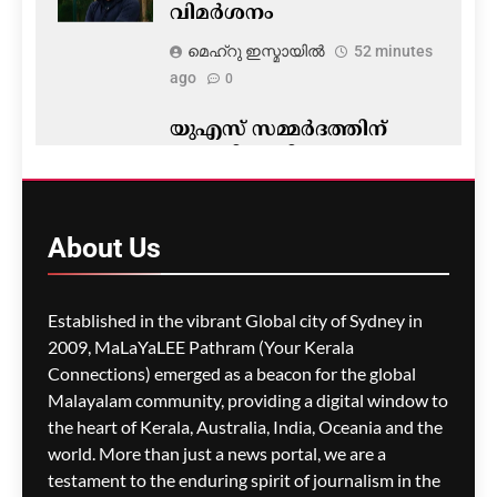
വിമർശനം
മെഹ്റു ഇസ്മായില്‍
52 minutes
ago
0
യുഎസ് സമ്മർദത്തിന്
വഴങ്ങി യുപിഐ നയം
മാറ്റരുതെന്ന് GTRI; ഇടപാട്
നിരക്കിൽ വിവാദം
About
Us
മെഹ്റു ഇസ്മായില്‍
56 minutes
ago
0
Established in the vibrant Global city of Sydney in
2009, MaLaYaLEE Pathram (Your Kerala
Connections) emerged as a beacon for the global
മെസ്സിയെ ലക്ഷ്യമിട്ട്
ബോംബ് ആക്രമണ
Malayalam community, providing a digital window to
ഭീഷണി; ലോകകപ്പിനിടെ
the heart of Kerala, Australia, India, Oceania and the
സുരക്ഷാഭീഷണികൾ
world. More than just a news portal, we are a
വെളിപ്പെടുത്തി ചോർന്ന
testament to the enduring spirit of journalism in the