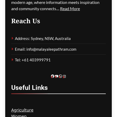
പൊലീസ് റിപ്പോർട്ട്
modern age, where information meets inspiration
and community connects....
Read More
മെഹ്റു ഇസ്മായില്‍
59 minutes
ago
0
Reach Us
വിമാനത്തിന്റെ വാതിൽ
തുറക്കാൻ ശ്രമിച്ച കേസ്;
Address: Sydney, NSW, Australia
കോടതിയിലും ബഹളം,
ജാമ്യരേഖകൾ
Email: info@malayaleepathram.com
കീറിയെറിഞ്ഞ് പ്രതി
Tel: +61 403999791
മെഹ്റു ഇസ്മായില്‍
1 hour
ago
0
Facebook
YouTube
WhatsApp
Instagram
Useful
Links
Agriculture
Women