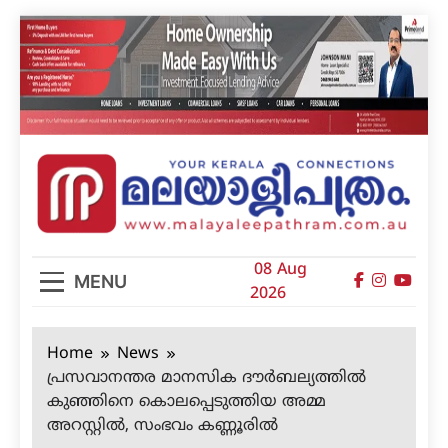
Skip
to
content
മലയാളിപത്രം
08 Aug
MENU
2026
Home
News
പ്രസവാനന്തര മാനസിക ദൗര്‍ബല്യത്തില്‍
കുഞ്ഞിനെ കൊലപ്പെടുത്തിയ അമ്മ
അറസ്റ്റില്‍, സംഭവം കണ്ണൂരില്‍