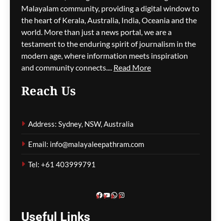
‘മെസി’യാക്കിയ പിതാവ്;
Malayalam community, providing a digital window to
ജോർജെ മെസിയുടെ
the heart of Kerala, Australia, India, Oceania and the
വിയോഗത്തിൽ
world. More than just a news portal, we are a
ഓർമകളായി ആ യാത്ര
testament to the enduring spirit of journalism in the
modern age, where information meets inspiration
മെഹ്റു ഇസ്മായില്‍
9 minutes
and community connects....
Read More
ago
0
Reach Us
കൊറിയ മാസ്റ്റേഴ്സ്:
രാക്ഷിതയെ തോൽപ്പിച്ച്
Address: Sydney, NSW, Australia
അഷ്മിത ചാലിഹ
ഫൈനലിൽ
Email: info@malayaleepathram.com
മെഹ്റു ഇസ്മായില്‍
13 minutes
Tel: +61 403999791
ago
0
Facebook
YouTube
WhatsApp
Instagram
Useful
Links