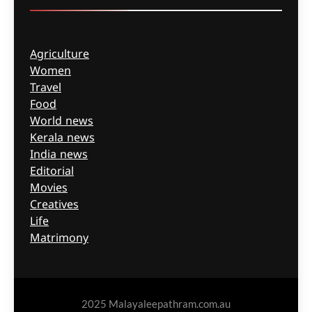
Agriculture
Women
Travel
Food
World news
Kerala news
India news
Editorial
Movies
Creatives
Life
Matrimony
2025 Malayaleepathram.com.au