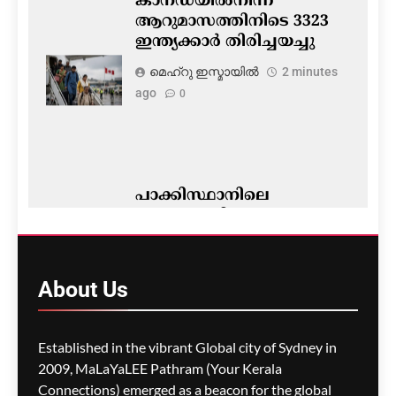
കാനഡയിൽനിന്ന്
ആറുമാസത്തിനിടെ 3323
ഇന്ത്യക്കാർ തിരിച്ചയച്ചു
മെഹ്റു ഇസ്മായില്‍
2 minutes
ago
0
പാക്കിസ്ഥാനിലെ
ഭരണസംവിധാനം
തകർന്നെന്ന്
ആഭ്യന്തരമന്ത്രി
About
Us
മെഹ്റു ഇസ്മായില്‍
4 minutes
ago
0
Established in the vibrant Global city of Sydney in
2009, MaLaYaLEE Pathram (Your Kerala
Connections) emerged as a beacon for the global
ലയണൽ മെസിയെ