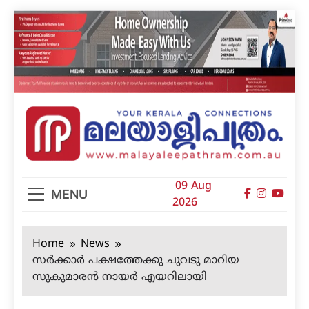
Skip
to
content
മലയാളിപത്രം
09 Aug
MENU
2026
Home
News
സര്‍ക്കാര്‍ പക്ഷത്തേക്കു ചുവടു മാറിയ
സുകുമാരന്‍ നായര്‍ എയറിലായി