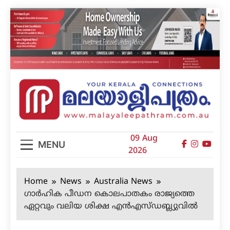
Skip
to
content
മലയാളിപത്രം
09 Aug
MENU
2026
Home
News
Australia News
ഗാര്‍ഹിക പീഡന കൊലപാതകം രാജ്യത്തെ
ഏറ്റവും വലിയ ശിക്ഷ എന്‍എസ്ഡബ്ല്യുവില്‍