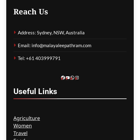
വൈകി
Reach Us
ഗീത ദാസ്‌
18 hours ago
0
Address: Sydney, NSW, Australia
കോവിഡ് ബാധിച്ച് 50
Email: info@malayaleepathram.com
വയോധികർ മരിച്ച
സംഭവം; മെൽബൺ സെന്റ്
Tel: +61 403999791
ബേസിൽസ് അധികൃതർ
കൊറോണിയൽ
ഇൻക്വസ്റ്റിൽ ഹാജരായി
Facebook
YouTube
WhatsApp
Instagram
ഗീത ദാസ്‌
18 hours ago
0
Useful
Links
Agriculture
Women
Travel