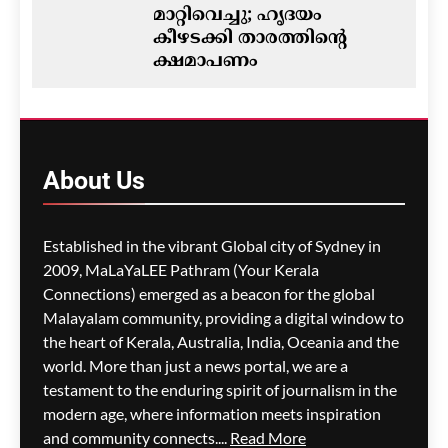
മാറ്റിവെച്ചു; ഹൃദയം
കീഴടക്കി താരത്തിന്റെ
ക്ഷമാപണം
ഗീത ദാസ്‌
18 hours ago
0
ഓസ്‌ട്രേലിയയിൽ ഭവന
പ്രതിസന്ധിയും വിസ നിയമ
About
Us
മാറ്റങ്ങളും; ലേബർ
സർക്കാരിനെതിരെ
പ്രതിപക്ഷം,
Established in the vibrant Global city of Sydney in
പ്രവാസികളിൽ ആശങ്ക
2009, MaLaYaLEE Pathram (Your Kerala
ഗീത ദാസ്‌
18 hours ago
0
Connections) emerged as a beacon for the global
Malayalam community, providing a digital window to
the heart of Kerala, Australia, India, Oceania and the
ജീവനക്കാരുടെ ക്ഷാമം –
world. More than just a news portal, we are a
സിഡ്നി
testament to the enduring spirit of journalism in the
വിമാനത്താവളത്തിൽ
modern age, where information meets inspiration
നൂറിലധികം സർവീസുകൾ
and community connects....
Read More