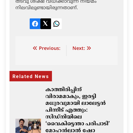
തടവു ശിക്ഷ വിധിക്കാവുന്ന നിയമം
നിലവിലുണ്ടായിരുന്നതാണ്.
Facebook
Twitter
LinkedIn
Post
Previous:
Next:
navigation
Related News
കാത്തിരിപ്പിന്
വിരാമമാകും, ഇരട്ടി
മധുരവുമായി ലാലേട്ടൻ
പിന്നീട് എത്തും:
സിഡ്നിയിലെ
‘വൈകിട്ടെന്താ പരിപാടി’
മോഹൻലാൽ ഷോ