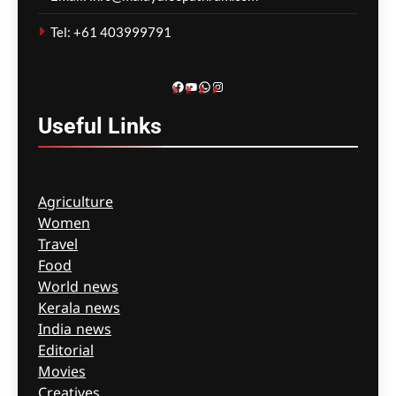
വയോധികർ മരിച്ച
സംഭവം; മെൽബൺ സെന്റ്
Tel: +61 403999791
ബേസിൽസ് അധികൃതർ
കൊറോണിയൽ
ഇൻക്വസ്റ്റിൽ ഹാജരായി
Facebook
YouTube
WhatsApp
Instagram
ഗീത ദാസ്‌
12 hours ago
0
Useful
Links
Agriculture
Women
Travel
Food
World news
Kerala news
India news
Editorial
Movies
Creatives