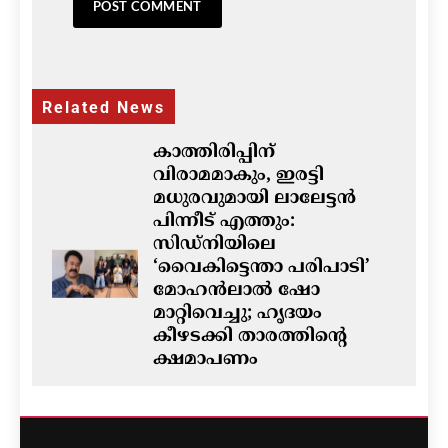
Related News
കാത്തിരിപ്പിന്
വിരാമമാകും, ഇരട്ടി
മധുരവുമായി ലാലേട്ടൻ
പിന്നീട് എത്തും:
സിഡ്നിയിലെ
‘വൈകിട്ടെന്താ പരിപാടി’
മോഹൻലാൽ ഷോ
മാറ്റിവെച്ചു; ഹൃദയം
കീഴടക്കി താരത്തിന്റെ
ക്ഷമാപണം
ഗീത ദാസ്‌
12 hours ago
0
ഓസ്‌ട്രേലിയയിൽ ഭവന