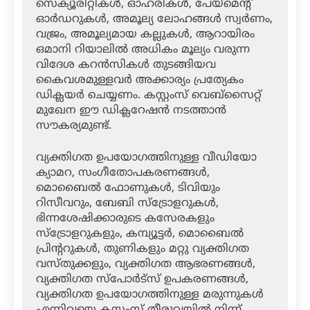
സെക്യൂരിറ്റികള്‍, ഓഹരികള്‍, പേയ്‌മെന്റ്
ഓര്‍ഡറുകള്‍, അമൂല്യ ലോഹങ്ങള്‍ സ്വര്‍ണം,
വജ്രം, അമൂല്യമായ കല്ലുകള്‍, ആറായിരം
ഒമാനി റിയാലില്‍ അധികം മൂല്യം വരുന്ന
വിദേശ കറന്‍സികള്‍ തുടങ്ങിയവ
കൈവശമുള്ളവര്‍ അക്കാര്യം പ്രത്യേകം
ഡിക്ലയര്‍ ചെയ്യണം. കസ്റ്റംസ് വെബ്‌സൈറ്റ്
മുഖേന ഈ ഡിക്ലറേഷന്‍ നടത്താന്‍
സൗകര്യമുണ്ട്.
വ്യക്തിഗത ഉപയോഗത്തിനുള്ള വീഡിയോ
ക്യാമറ, സംഗീതോപകരണങ്ങള്‍,
മൊബൈല്‍ ഫോണുകള്‍, ടിവിയും
റിസീവറും, ബേബി സ്‌ട്രോളറുകള്‍,
ഭിന്നശേഷിക്കാരുടെ കസേരകളും
സ്‌ട്രോളറുകളും, കമ്പ്യൂട്ടര്‍, മൊബൈല്‍
പ്രിന്ററുകള്‍, തുണികളും മറ്റു വ്യക്തിഗത
വസ്തുക്കളും, വ്യക്തിഗത ആഭരണങ്ങള്‍,
വ്യക്തിഗത സ്‌പോര്‍ട്‌സ് ഉപകരണങ്ങള്‍,
വ്യക്തിഗത ഉപയോഗത്തിനുള്ള മരുന്നുകള്‍
എന്നിവയെ കസ്റ്റംസ് തീരുവയില്‍ നിന്ന്