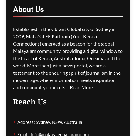
പ്രതിസന്ധിയും വിസ നിയമ
About
Us
മാറ്റങ്ങളും; ലേബർ
സർക്കാരിനെതിരെ
പ്രതിപക്ഷം,
Established in the vibrant Global city of Sydney in
പ്രവാസികളിൽ ആശങ്ക
2009, MaLaYaLEE Pathram (Your Kerala
ഗീത ദാസ്‌
12 hours ago
0
Connections) emerged as a beacon for the global
Malayalam community, providing a digital window to
the heart of Kerala, Australia, India, Oceania and the
ജീവനക്കാരുടെ ക്ഷാമം –
world. More than just a news portal, we are a
സിഡ്നി
testament to the enduring spirit of journalism in the
വിമാനത്താവളത്തിൽ
modern age, where information meets inspiration
നൂറിലധികം സർവീസുകൾ
and community connects....
Read More
വൈകി
Reach Us
ഗീത ദാസ്‌
12 hours ago
0
Address: Sydney, NSW, Australia
കോവിഡ് ബാധിച്ച് 50
Email: info@malayaleepathram.com