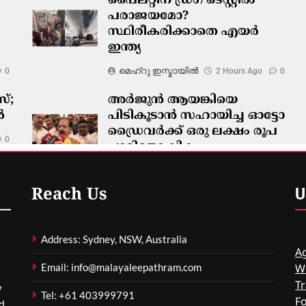
പൈലറ്റിന് ഡ്രഗ് ടെസ്റ്റിൽ
പരാജയമോ?
സ്ഥിരീകരിക്കാതെ എയർ
ഇന്ത്യ
മെഹ്റു ഇസ്മായില്‍
0
2 Hours Ago
0
്;
അർജുൻ ആയങ്കിയെ
ൾ
പിടികൂടാൻ സഹായിച്ച ഓട്ടോ
ഡ്രൈവർക്ക് ഒരു ലക്ഷം രൂപ
0
പാരിതോഷികം
മെഹ്റു ഇസ്മായില്‍
2 Hours Ago
0
U
Reach Us
Address: Sydney, NSW, Australia
Ag
Email: info@malayaleepathram.com
W
Tr
w
Tel: +61 403999791
F
nd