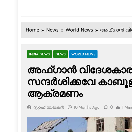
Home
News
World News
അഫ്ഗാന്‍ വിദ
INDIA NEWS
NEWS
WORLD NEWS
അഫ്ഗാന്‍ വിദേശകാര്യ
സന്ദര്‍ശിക്കവേ കാബൂ
ആക്രമണം
0
സ്റ്റാഫ് ലേഖകൻ
10 Months Ago
1 Min