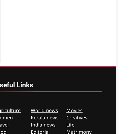
seful
Links
riculture
World news
Movies
omen
Kerala news
Creatives
avel
India news
Life
ood
Editorial
Matrimony