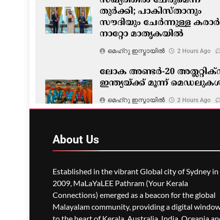
സഖ്യത്തിൽ ചേരുമെന്ന്
തുർക്കി; പാകിസ്താനും
സൗദിയും ചേർന്നുള്ള കരാർ
നാറ്റോ മാതൃകയിൽ
മെഹ്റു ഇസ്മായില്‍
2 Hours Ago
ലോക അണ്ടർ-20 അത്ലറ്റിക്സ
ഇന്ത്യയ്ക്ക് മൂന്ന് മെഡലുക
മെഹ്റു ഇസ്മായില്‍
2 Hours Ago
About
Us
Established in the vibrant Global city of Sydney in
2009, MaLaYaLEE Pathram (Your Kerala
Connections) emerged as a beacon for the global
Malayalam community, providing a digital windo
to the heart of Kerala, Australia, India, Oceania a