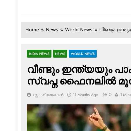
Home
News
World News
വീണ്ടും ഇന്ത
INDIA NEWS
NEWS
WORLD NEWS
വീണ്ടും ഇന്ത്യയും പാ
സ്വപ്ന ഫൈനലില്‍ മൂന
0
സ്റ്റാഫ് ലേഖകൻ
11 Months Ago
1 Min