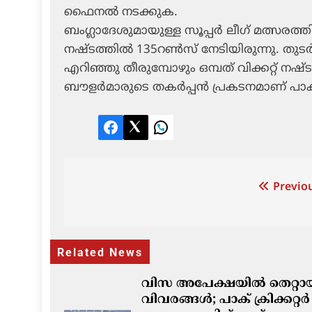
ഫൈനല്‍ നടക്കുക.
ബംഗ്ലാദേശുമായുള്ള സൂപ്പര്‍ ലീഗ് മത്സരത്തില
നഷ്ടത്തില്‍ 135റണ്‍സ് നേടിയിരുന്നു. തുട
എറിഞ്ഞു തീരുമ്പോഴും ഒമ്പത് വിക്കറ്റ് നഷ്
ബൗളര്‍മാരുടെ തകര്‍പ്പന്‍ പ്രകടനമാണ് പ
Facebook
Twitter
LinkedIn
Post
Previou
navigation
Related News
വിസ അപേക്ഷയിൽ തെറ്റാ
വിവരങ്ങൾ; പാക് ക്രിക്കറ്റർ