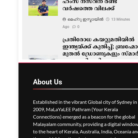
ഹംസ നസറിന് രണ്ട്
വർഷത്തെ വിലക്ക്
മെഹ്റു ഇസ്മായില്‍
13 Minutes
Ago
0
പ്രതിരോധ കയറ്റുമതിയിൽ
ഇന്ത്യയ്ക്ക് കുതിപ്പ്; ബ്രഹ്മ
മുതൽ ഡ്രോണുകളും സ്മാർട്
സാങ്കേതികവിദ്യകളും വരെ
ആഗോള വിപണിയിൽ
മെഹ്റു ഇസ്മായില്‍
20 Minutes
About
Us
Ago
0
Established in the vibrant Global city of Sydney in
2009, MaLaYaLEE Pathram (Your Kerala
Connections) emerged as a beacon for the global
Malayalam community, providing a digital windo
to the heart of Kerala, Australia, India, Oceania a