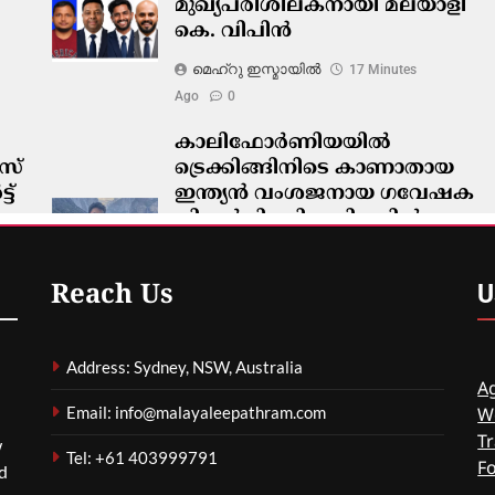
മുഖ്യപരിശീലകനായി മലയാളി
കെ. വിപിൻ
മെഹ്റു ഇസ്മായില്‍
17 Minutes
Ago
0
കാലിഫോർണിയയിൽ
ോസ്
ട്രെക്കിങ്ങിനിടെ കാണാതായ
ട്
ഇന്ത്യൻ വംശജനായ ഗവേഷക
വിദ്യാർഥി മരിച്ച നിലയിൽ
മെഹ്റു ഇസ്മായില്‍
27 Minutes
Ago
0
U
Reach Us
Address: Sydney, NSW, Australia
Ag
Email: info@malayaleepathram.com
W
Tr
w
Tel: +61 403999791
F
nd