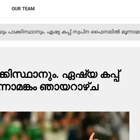
OUR TEAM
്യയും പാക്കിസ്ഥാനും. ഏഷ്യ കപ്പ് സ്വപ്ന ഫൈനലില്‍ മൂന്ന
ക്കിസ്ഥാനും. ഏഷ്യ കപ്പ്
്നാമങ്കം ഞായറാഴ്ച
s