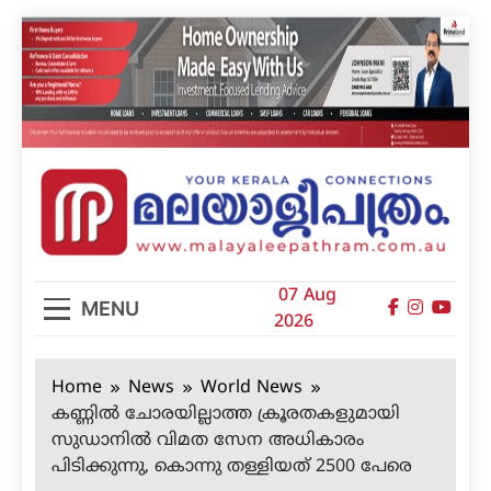
Skip
to
content
മലയാളിപത്രം
07 Aug
MENU
2026
Home
News
World News
കണ്ണില്‍ ചോരയില്ലാത്ത ക്രൂരതകളുമായി
സുഡാനില്‍ വിമത സേന അധികാരം
പിടിക്കുന്നു, കൊന്നു തള്ളിയത് 2500 പേരെ