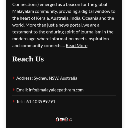
Connections) emerged as a beacon for the global
മഴക്കെടുതി തുടരുന്നു; 762
Malayalam community, providing a digital window to
വീടുകൾ തകർന്നു, മരണം
the heart of Kerala, Australia, India, Oceania and the
28 ആയി
world. More than just a news portal, we are a
testament to the enduring spirit of journalism in the
മെഹ്റു ഇസ്മായില്‍
2 hours
modern age, where information meets inspiration
ago
0
and community connects....
Read More
Reach Us
ആയുധക്ഷാമ റിപ്പോർട്ടിൽ
Address: Sydney, NSW, Australia
ട്രംപ്–ഹെഗ്‌സെത്ത്
ഭിന്നതയെന്ന
Email: info@malayaleepathram.com
റിപ്പോർട്ടുകൾ; വൈറ്റ്
ഹൗസ് നിഷേധിച്ചു
Tel: +61 403999791
മെഹ്റു ഇസ്മായില്‍
2 hours
ago
0
Facebook
YouTube
WhatsApp
Instagram