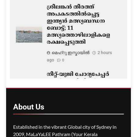
ശ്രീലങ്കൻ തീരത്ത്
അപകടത്തിൽപ്പെട്ട
ഇന്ത്യൻ മത്സ്യബന്ധന
ബോട്ട്; 11
മത്സ്യത്തൊഴിലാളികളെ
രക്ഷപ്പെടുത്തി
മെഹ്റു ഇസ്മായില്‍
2 hours
ago
0
നീറ്റ്-യുജി ചോദ്യപേപ്പർ
ചോർച്ച; ഡിജിറ്റൽ
തെളിവുകൾ ഒഴിവാക്കാൻ
കൈയെഴുത്തും പ്രിന്റ്
പകർപ്പുകളും
About
Us
ഉപയോഗിച്ചെന്ന്
സിബിഐ
Established in the vibrant Global city of Sydney in
മെഹ്റു ഇസ്മായില്‍
2 hours
2009, MaLaYaLEE Pathram (Your Kerala
ago
0